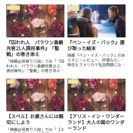
★★★★
★★★
『囚われ人 パラワン島観
『ベン・イズ・バック』選
光客21人誘拐事件』「聖
び取った結末
戦」の巻き添え
映画『ベン・イズ・バック』のあ
らすじ・レビュー、評価など。…
「映画@見取り八段」では「『囚
現在もアメリカで社会問題になっ
われ人 パラワン島観光客21人
ているオピオイド薬物依存の話…
誘拐事件』「聖戦」の巻き添え」
監督: ピーター・ヘッジズ キ
のレビュー・批評・あらすじ・キ
ャスト: ジュリア・ロバーツ、
ャストなどの情報をお届けしてい
★★
★★★
ルーカス・ヘッジズ、…
ます。劇場上映中作品のネタバレ
感想は別枠で表記。
【スペル】お婆さんには親
【アリス・イン・ワンダー
切にしよう
ランド】大人の国のワンダ
ーランド
「映画@見取り八段」では「【ス