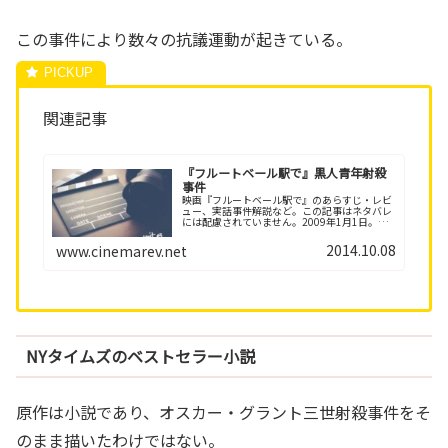
この事件により数々の抗議運動が起きている。
関連記事
『フルートベール駅で』黒人青年射殺
事件
映画『フルートベール駅で』のあらすじ・レビ
ュー、実話事件解説など。この記事はネタバレ
には配慮されていません。2009年1月1日。カ
リフォルニア州で無抵抗の黒人青年オスカー・
グラント三世が警官に取り押さえられ銃殺され
2014.10.08
www.cinemarev.net
る事件が発生…
NYタイムズのベストセラー小説
原作は小説であり、オスカー・グラント三世射殺事件をそ
のまま描いたわけではない。