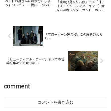
ペル】お婆さんには親切にしよ
「映画@見取り八段」では「【ア
う」のレビュー・批評・あらす
リス・イン・ワンダーランド】大
じ・キャストなどの情報をお届け
人の国のワンダーランド」のレビ
しています。劇場上映中作品のネ
ュー・批評・あらすじ・キャスト
タバレ感想は別枠で表記。
などの情報をお届けしています。
劇場上映中作品のネタバレ感想は
別枠で表記。
『マローボーン家の掟』この線を超えた
ら…
『ビューティフル・ボーイ』すべての言
葉を集めても足りない
comment
コメントを書き込む