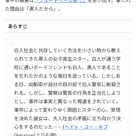
事件の概要は
『フルートベール駅で』
を思い出す。撃たれ
た理由は「黒人だから」。
あらすじ
白人社会と共存していく方法を小さい時から教え
られてきた黒人の女子高生スター。白人が通う学
校に通いボーイフレンドも白人。黒人であること
を忘れたかのような毎日を送っている。しかしあ
る日、幼馴染が自分の目の前で白人警官に射殺さ
れる。しかし、警察は警官の行為を正当化しよう
とし、事件は事実と異なった報道をされていく。
事件によって変わりゆく周囲とスターの心。覚悟
を決めた彼女は、大人社会の矛盾に立ち向かう決
心をするのだった―…(
ヘイト・ユー・ギブ
(Amazon)より引用)