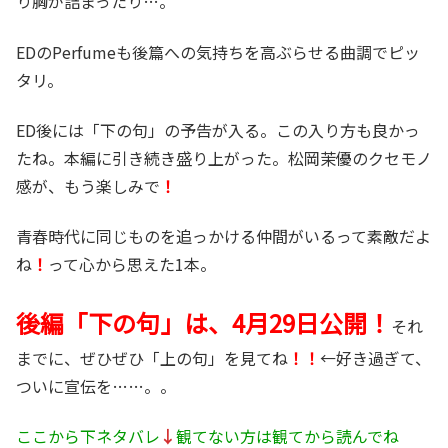
り胸が詰まったり…。
EDのPerfumeも後篇への気持ちを高ぶらせる曲調でピッ
タリ。
ED後には「下の句」の予告が入る。この入り方も良かっ
たね。本編に引き続き盛り上がった。松岡茉優のクセモノ
感が、もう楽しみで
！
青春時代に同じものを追っかける仲間がいるって素敵だよ
ね
！
って心から思えた1本。
後編「下の句」は、4月29日公開！
それ
までに、ぜひぜひ「上の句」を見てね
！！
←好き過ぎて、
ついに宣伝を……。。
ここから下ネタバレ
↓
観てない方は観てから読んでね