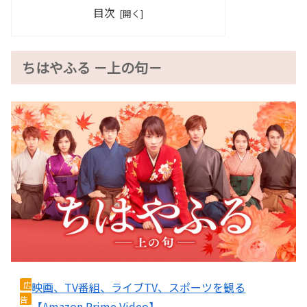
目次
ちはやふる －上の句－
広
映画、TV番組、ライブTV、スポーツを観る
告
【Amazon Prime Video】