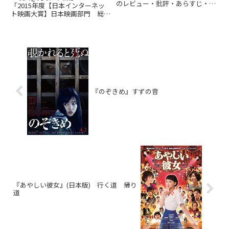
のレビュー・批評・あらすじ・キ
「2015年度【日本インターネッ
ャストなどの情報をお届けしてい
ト映画大賞】日本映画部門 総評
ます。劇場上映中作品のネタバレ
とランキング」のレビュー・批
感想は別枠で表記。
評・あらすじ・キャストなどの情
報をお届けしています。劇場上映
中作品のネタバレ感想は別枠で表
記。
『のぞきめ』すずの音
『あやしい彼女』(日本版) 行く道 帰り
道