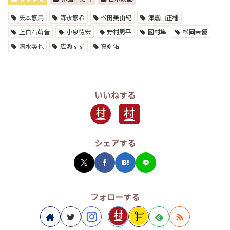
矢本悠馬
森永悠希
松田美由紀
津嘉山正種
上白石萌音
小泉徳宏
野村周平
國村隼
松岡茉優
清水尋也
広瀬すず
真剣佑
いいねする
シェアする
フォローする