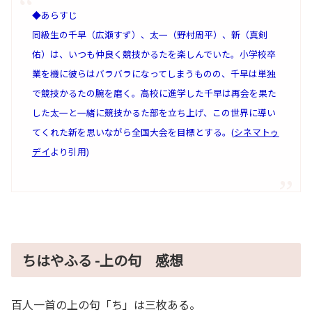
◆あらすじ
同級生の千早（広瀬すず）、太一（野村周平）、新（真剣
佑）は、いつも仲良く競技かるたを楽しんでいた。小学校卒
業を機に彼らはバラバラになってしまうものの、千早は単独
で競技かるたの腕を磨く。高校に進学した千早は再会を果た
した太一と一緒に競技かるた部を立ち上げ、この世界に導い
てくれた新を思いながら全国大会を目標とする。(
シネマトゥ
デイ
より引用)
ちはやふる -上の句 感想
百人一首の上の句「ち」は三枚ある。