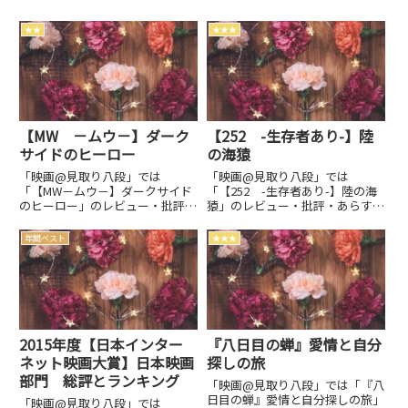
★★
★★★
【MW －ムウ－】ダーク
【252 -生存者あり-】陸
サイドのヒーロー
の海猿
「映画@見取り八段」では
「映画@見取り八段」では
「【MW－ムウ－】ダークサイド
「【252 -生存者あり-】陸の海
のヒーロー」のレビュー・批評・
猿」のレビュー・批評・あらす
あらすじ・キャストなどの情報を
じ・キャストなどの情報をお届け
お届けしています。劇場上映中作
しています。劇場上映中作品のネ
年間ベスト
★★★
品のネタバレ感想は別枠で表記。
タバレ感想は別枠で表記。
2015年度【日本インター
『八日目の蝉』愛情と自分
ネット映画大賞】日本映画
探しの旅
部門 総評とランキング
「映画@見取り八段」では「『八
日目の蝉』愛情と自分探しの旅」
「映画@見取り八段」では