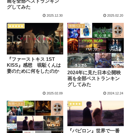
画を全部ベストランキン
グしてみた
2025.12.30
2025.02.20
★★★★★
年間ベスト
『ファーストキス 1ST
KISS』感想 硯駈くんは
妻のために何をしたのか
2024年に見た日本公開映
画を全部ベストランキン
グしてみた
2025.02.09
2024.12.24
年間ベスト
★★★★
『バビロン』世界で一番