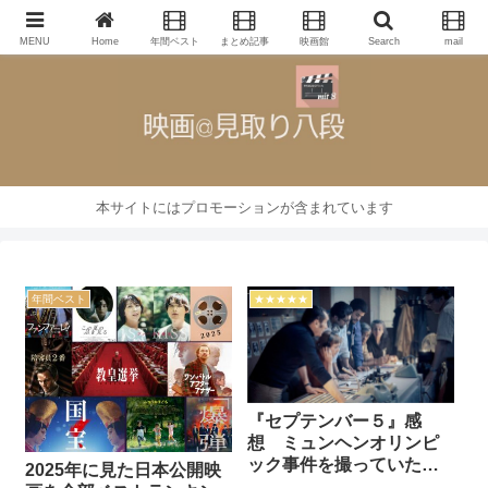
映画批評・レビューブログ
MENU
Home
年間ベスト
まとめ記事
映画館
Search
mail
本サイトにはプロモーションが含まれています
年間ベスト
★★★★★
『セプテンバー５』感
想 ミュンヘンオリンピ
ック事件を撮っていた者
2025年に見た日本公開映
たち