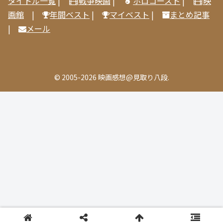
タイトル一覧
|
戦争映画
|
ホロコースト
|
映
画館
|
年間ベスト
|
マイベスト
|
まとめ記事
|
メール
© 2005-2026 映画感想@見取り八段.