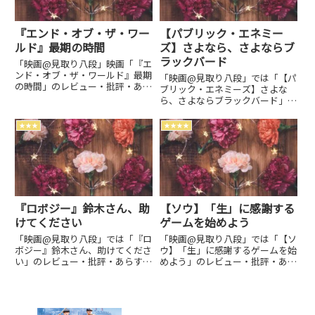
『エンド・オブ・ザ・ワー
【パブリック・エネミー
ルド』最期の時間
ズ】さよなら、さよならブ
ラックバード
「映画@見取り八段」映画「『エ
ンド・オブ・ザ・ワールド』最期
「映画@見取り八段」では「【パ
の時間」のレビュー・批評・あら
ブリック・エネミーズ】さよな
すじなどをお届け。私感映画評価
ら、さよならブラックバード」の
ブログです。劇場上映中作品のネ
レビュー・批評・あらすじ・キャ
タバレ感想は別枠で表記。
ストなどの情報をお届けしていま
★★★
★★★★
す。劇場上映中作品のネタバレ感
想は別枠で表記。
『ロボジー』鈴木さん、助
【ソウ】「生」に感謝する
けてください
ゲームを始めよう
「映画@見取り八段」では「『ロ
「映画@見取り八段」では「【ソ
ボジー』鈴木さん、助けてくださ
ウ】「生」に感謝するゲームを始
い」のレビュー・批評・あらす
めよう」のレビュー・批評・あら
じ・キャストなどの情報をお届け
すじ・キャストなどの情報をお届
しています。劇場上映中作品のネ
けしています。劇場上映中作品の
タバレ感想は別枠で表記。
ネタバレ感想は別枠で表記。