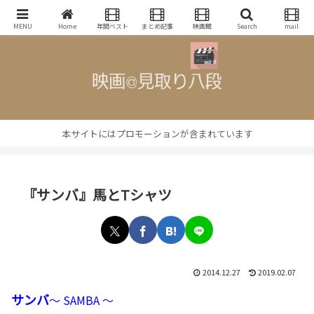
映画批評・レビューブログ
MENU
Home
年間ベスト
まとめ記事
映画館
Search
mail
本サイトにはプロモーションが含まれています
『サンバ』馬とTシャツ
2014.12.27
2019.02.07
サンバ
～ SAMBA ～