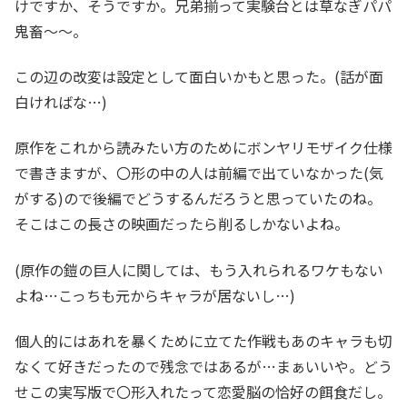
けですか、そうですか。兄弟揃って実験台とは草なぎパパ
鬼畜～～。
この辺の改変は設定として面白いかもと思った。(話が面
白ければな…)
原作をこれから読みたい方のためにボンヤリモザイク仕様
で書きますが、〇形の中の人は前編で出ていなかった(気
がする)ので後編でどうするんだろうと思っていたのね。
そこはこの長さの映画だったら削るしかないよね。
(原作の鎧の巨人に関しては、もう入れられるワケもない
よね…こっちも元からキャラが居ないし…)
個人的にはあれを暴くために立てた作戦もあのキャラも切
なくて好きだったので残念ではあるが…まぁいいや。どう
せこの実写版で〇形入れたって恋愛脳の恰好の餌食だし。