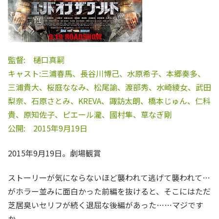
監督: 樋口真嗣
キャスト:三浦春馬、長谷川博己、水原希子、本郷奏多、
三浦貴大、桜庭ななみ、松尾諭、渡部秀、水崎綾女、武田
梨奈、石原さとみ、KREVA、諏訪太朗、橋本じゅん、仁科
貴、原知佐子、ピエール瀧、國村隼、草なぎ剛
公開: 2015年9月19日
2015年9月19日。劇場観賞
ストーリーが気にならないほど襲われて逃げて襲われて…
がホラー並みに面白かった前編を抜けると、そこにはただ
芝居臭いセリフが続く退屈な後編があった……マジです
か。