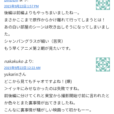
2015年9月22日 1:57 PM
後編は前編よりもやっちまいましたね…。
まさかここまで原作からかけ離れて行ってしまうとは！
あの白い部屋のシーンは吹き出しそうになってしまいまし
た。
シャンパングラスが細い（苦笑）
もう早くアニメ第２期が見たいです。
nakakuko
より:
2015年9月22日 12:22 AM
yukarinさん
どこから見てもチャオですよね！(爆)
＞イッキにみせなかったのは失敗ですね。
前後編に分けてくれと東宝から撮影開始寸前に言われたと
か色々とまた裏事情が出てきましたね。
こんなに裏事情が騒がしい映画って初かもーー。