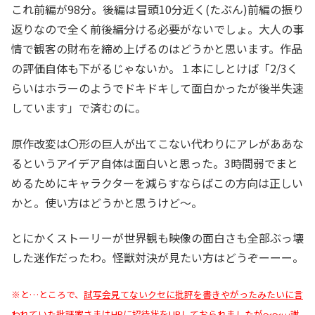
これ前編が98分。後編は冒頭10分近く(たぶん)前編の振り
返りなので全く前後編分ける必要がないでしょ。大人の事
情で観客の財布を締め上げるのはどうかと思います。作品
の評価自体も下がるじゃないか。１本にしとけば「2/3く
らいはホラーのようでドキドキして面白かったが後半失速
しています」で済むのに。
原作改変は〇形の巨人が出てこない代わりにアレがああな
るというアイデア自体は面白いと思った。3時間弱でまと
めるためにキャラクターを減らすならばこの方向は正しい
かと。使い方はどうかと思うけど～。
とにかくストーリーが世界観も映像の面白さも全部ぶっ壊
した迷作だったわ。怪獣対決が見たい方はどうぞーーー。
※と…ところで、
試写会見てないクセに批評を書きやがったみたいに言
われていた批評家さま
はHPに招待状をUPしておられましたが～～…謝