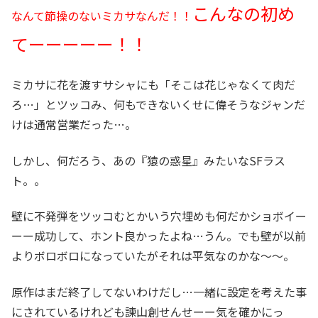
こんなの初め
なんて節操のないミカサなんだ！！
てーーーーー！！
ミカサに花を渡すサシャにも「そこは花じゃなくて肉だ
ろ…」とツッコみ、何もできないくせに偉そうなジャンだ
けは通常営業だった…。
しかし、何だろう、あの『猿の惑星』みたいなSFラス
ト。。
壁に不発弾をツッコむとかいう穴埋めも何だかショボイー
ーー成功して、ホント良かったよね…うん。でも壁が以前
よりボロボロになっていたがそれは平気なのかな～～。
原作はまだ終了してないわけだし…一緒に設定を考えた事
にされているけれども諫山創せんせーー気を確かにっ