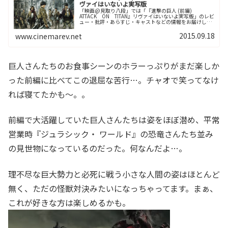
ヴァイはいないよ実写版
「映画@見取り八段」では「『進撃の巨人 (前編)
ATTACK ON TITAN』リヴァイはいないよ実写版」のレビ
ュー・批評・あらすじ・キャストなどの情報をお届けして
います。劇場上映中作品のネタバレ感想は別枠で表記。
2015.09.18
www.cinemarev.net
巨人さんたちのお食事シーンのホラーっぷりがまだ楽しか
った前編に比べてこの退屈な苦行…。チャオで笑ってなけ
れば寝てたかも～。。
前編で大活躍していた巨人さんたちは姿をほぼ潜め、平常
営業時『ジュラシック・ ワールド』の恐竜さんたち並み
の見世物になっているのだった。何なんだよ…。
理不尽な巨大勢力と必死に戦う小さな人間の姿はほとんど
無く、ただの怪獣対決みたいになっちゃってます。まぁ、
これが好きな方は楽しめるかも。