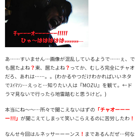
あ……すいません…画像が混乱しているようで……ぇ、で
も居たよね
？
東、居たよね
？
ってか、むしろ完全にチャオ
だろ、あれは……。。(わかるやつだけわかればいいネタ
でｽｲﾏｿﾝ…えっと…知りたい人は『MOZU』を観て。←ド
ラマ見ないで行ったら地雷踏むと思うけど。)
本当にね～～…所々で聞こえないはずの
「チャオーーー
ー!!!」
が聞こえてしまって笑いこらえるのに苦労したわ
！
なんせ今回はルネッサーーーンス
！
まであるんだぜ…何な