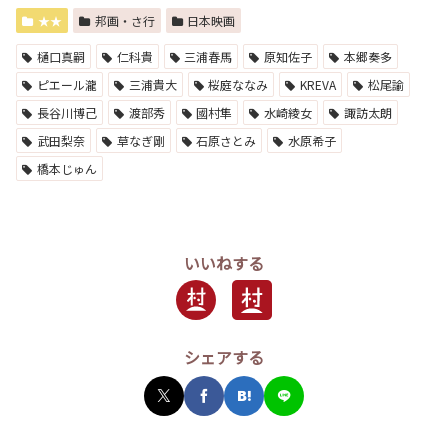
★★
邦画・さ行
日本映画
樋口真嗣
仁科貴
三浦春馬
原知佐子
本郷奏多
ピエール瀧
三浦貴大
桜庭ななみ
KREVA
松尾諭
長谷川博己
渡部秀
國村隼
水崎綾女
諏訪太朗
武田梨奈
草なぎ剛
石原さとみ
水原希子
橋本じゅん
いいねする
シェアする