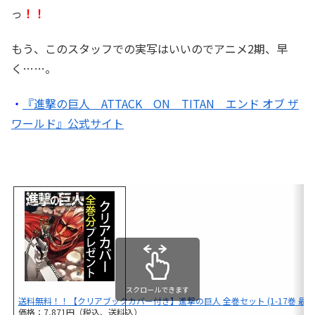
っ
！！
もう、このスタッフでの実写はいいのでアニメ2期、早
く……。
・
『進撃の巨人 ATTACK ON TITAN エンド オブ ザ
ワールド』公式サイト
スクロールできます
送料無料！！【クリアブックカバー付き】進撃の巨人 全巻セット (1-17巻 最新刊
価格：7,871円（税込、送料込）