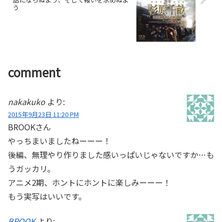
う
comment
nakakuko
より:
2015年9月23日 11:20 PM
BROOKさん
やっちまいましたねーーー！
後編、無理やり作りました感いっぱいじゃないですか…も
うガッカリ。
アニメ2期、ホントにホントに楽しみーーー！
もう実写はいいです。
BROOK
より: