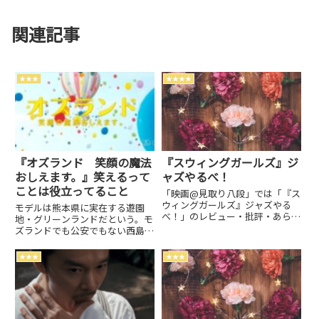
関連記事
★★★
★★★★
『オズランド 笑顔の魔法
『スウィングガールズ』ジ
おしえます。』笑えるって
ャズやるべ！
ことは役立ってること
「映画@見取り八段」では「『ス
ウィングガールズ』ジャズやる
モデルは熊本県に実在する遊園
べ！」のレビュー・批評・あらす
地・グリーンランドだという。モ
じ・キャストなどの情報をお届け
ズランドでも公安でもない西島秀
しています。劇場上映中作品のネ
俊の笑顔に癒される…2018年・
タバレ感想は別枠で表記。
日本 監督: 波多野貴文キャス
★★★
★★★
ト: 波瑠、西島秀俊、岡山天
音、深水元基、中村倫也、橋本
愛、戸田昌…