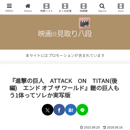
映画批評・レビューブログ
MENU
Home
年間ベスト
まとめ記事
映画館
Search
mail
本サイトにはプロモーションが含まれています
『進撃の巨人 ATTACK ON TITAN(後
編) エンド オブ ザ ワールド』鎧の巨人も
う1体ってソレか実写版
2015.09.20
2018.09.16