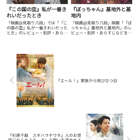
『この国の空』私が一番き
『ぼっちゃん』基地外と基
れいだったとき
地内
「映画@見取り八段」では「『こ
「映画@見取り八段」映画「『ぼ
の国の空』私が一番きれいだった
っちゃん』基地外と基地内」のレ
とき」のレビュー・批評・あらす
ビュー・批評・あらすじなどをお
じ・キャストなどの情報をお届け
届け。私感映画評価ブログです。
しています。劇場上映中作品のネ
劇場上映中作品のネタバレ感想は
タバレ感想は別枠で表記。
別枠で表記。
『エール！』家族から飛び立つ日
『杉原千畝 スギハラチウネ』人のお世
話にならぬよう、そして報いを求めぬよ