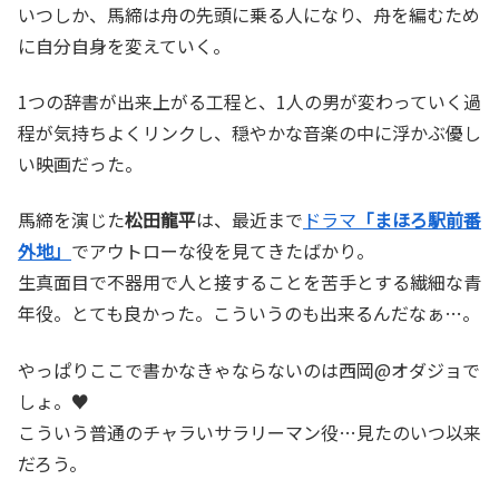
いつしか、馬締は舟の先頭に乗る人になり、舟を編むため
に自分自身を変えていく。
1つの辞書が出来上がる工程と、1人の男が変わっていく過
程が気持ちよくリンクし、穏やかな音楽の中に浮かぶ優し
い映画だった。
馬締を演じた
松田龍平
は、最近まで
ドラマ
「まほろ駅前番
外地」
でアウトローな役を見てきたばかり。
生真面目で不器用で人と接することを苦手とする繊細な青
年役。とても良かった。こういうのも出来るんだなぁ…。
やっぱりここで書かなきゃならないのは西岡@オダジョで
しょ。♥
こういう普通のチャラいサラリーマン役…見たのいつ以来
だろう。