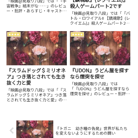
「映画@見取り八段」では「『宇
殺人ゲームパート2です
宙戦争』結末がな……」のレビュ
ー・批評・あらすじ・キャストな
「映画@見取り八段」では「『バ
どの情報をお届けしています。劇
トル・ロワイアルII 【鎮魂歌】(レ
場上映中作品のネタバレ感想は別
クイエム)』殺人ゲームパート2で
枠で表記。
す」のレビュー・批評・あらす
じ・キャストなどの情報をお届け
★★★★
★★★★
しています。劇場上映中作品のネ
タバレ感想は別枠で表記。
『スラムドッグ＄ミリオネ
『UDON』うどん屋を探す
ア』つき落とされても生き
なら煙突を探せ
抜く力と愛
「映画@見取り八段」では
「『UDON』うどん屋を探すなら
「映画@見取り八段」では「『ス
煙突を探せ」のレビュー・批評・
ラムドッグ＄ミリオネア』つき落
あらすじ・キャストなどの情報を
とされても生き抜く力と愛」のレ
お届けしています。劇場上映中作
ビュー・批評・あらすじ・キャス
品のネタバレ感想は別枠で表記。
トなどの情報をお届けしていま
す。劇場上映中作品のネタバレ感
想は別枠で表記。
『トガニ 幼き瞳の告発』世界が私たち
を変えないようにするための闘い