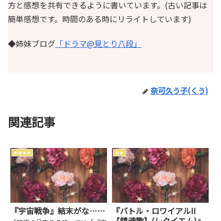
方と感想を共有できるように書いています。(古い記事は
簡単感想です。時間のある時にリライトしています)
◆姉妹ブログ
「ドラマ@見とり八段」
奈可久う子(くう)
関連記事
★★★★
★★
『宇宙戦争』結末がな……
『バトル・ロワイアルII
【鎮魂歌】(レクイエム)』