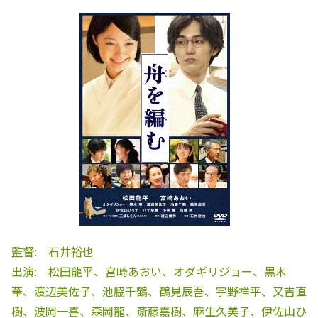
監督: 石井裕也
出演: 松田龍平、宮崎あおい、オダギリジョー、黒木
華、渡辺美佐子、池脇千鶴、鶴見辰吾、宇野祥平、又吉直
樹、波岡一喜、森岡龍、斎藤嘉樹、麻生久美子、伊佐山ひ