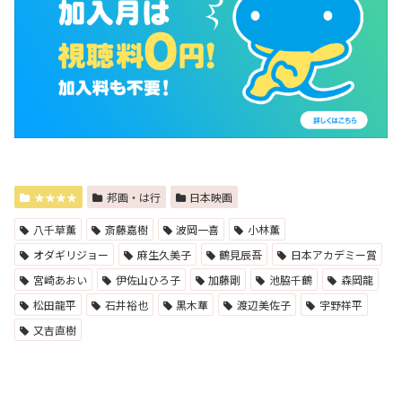
★★★★
邦画・は行
日本映画
八千草薫
斎藤嘉樹
波岡一喜
小林薫
オダギリジョー
麻生久美子
鶴見辰吾
日本アカデミー賞
宮崎あおい
伊佐山ひろ子
加藤剛
池脇千鶴
森岡龍
松田龍平
石井裕也
黒木華
渡辺美佐子
宇野祥平
又吉直樹