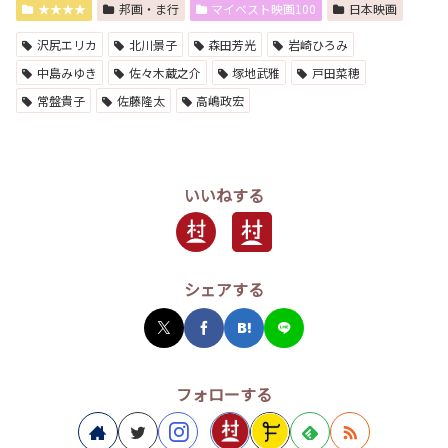
★★★★
邦画・ま行
マイベスト映画100
日本映画
沢尻エリカ
北川景子
森田芳光
岩崎ひろみ
中島みゆき
佐々木蔵之介
塚地武雅
戸田菜穂
常盤貴子
佐藤隆太
高嶋政宏
いいねする
シェアする
フォローする