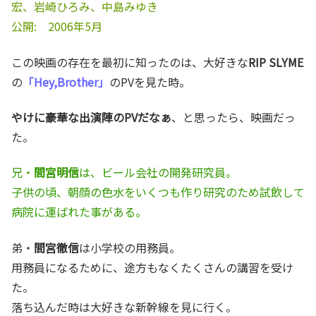
宏、岩崎ひろみ、中島みゆき
公開: 2006年5月
この映画の存在を最初に知ったのは、大好きな
RIP SLYME
の
「Hey,Brother」
のPVを見た時。
やけに豪華な出演陣のPVだなぁ
、と思ったら、映画だっ
た。
兄・
間宮明信
は、ビール会社の開発研究員。
子供の頃、朝顔の色水をいくつも作り研究のため試飲して
病院に運ばれた事がある。
弟・
間宮徹信
は小学校の用務員。
用務員になるために、途方もなくたくさんの講習を受け
た。
落ち込んだ時は大好きな新幹線を見に行く。