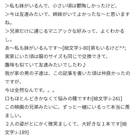
＞私も妹がいるんで、小さい頃は鬱陶しかったけど、
＞今は友達みたいで、姉妹がいてよかったな～と思います
ね。
＞兄弟だけに通じるマニアックな好みって、よくわかる
し。
あ～私も妹がいるんです～[絵文字:i-80]弟もいるけど^^;
実家にいた頃は服のサイズも同じで交換できて、
趣味も似ていて友達みたいでしたわ♪
我が家の男の子達は、この記事を書いた頃は仲良かったの
ですが、
今は全然なんです。。。
口もほとんどきかなくて悩みの種ですわ[絵文字:i-241]
この映画の兄弟みたいに、ずっと一緒にいるって本当に羨
ましい。
２人の姿がとにかく微笑ましくて、大好きな１本です[絵
文字:i-189]