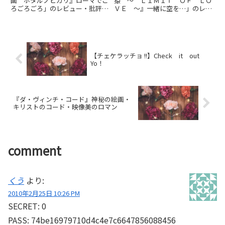
画 ホタルノヒカリ』ローマでご
猿 ～ ＬＩＭＩＴ ＯＦ ＬＯ
ろごろごろ」のレビュー・批評・
ＶＥ ～』一緒に空を…」のレビ
あらすじ・キャストなどの情報を
ュー・批評・あらすじ・キャスト
お届けしています。劇場上映中作
などの情報をお届けしています。
品のネタバレ感想は別枠で表記。
劇場上映中作品のネタバレ感想は
別枠で表記。
【チェケラッチョ !!】Check it out
Yo！
『ダ・ヴィンチ・コード』神秘の絵画・
キリストのコード・映像美のロマン
comment
くう
より:
2010年2月25日 10:26 PM
SECRET: 0
PASS: 74be16979710d4c4e7c6647856088456