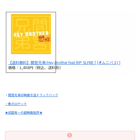
【送料無料】間宮兄弟/Hey,Brother feat.RIP SLYME [ (オムニバス) ]
価格：1,408円（税込、送料別）
・
間宮兄弟＠映画生活トラックバック
・象のロケット
★前田有一の超映画批評★