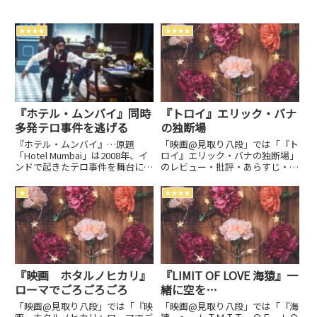
★★★★
★★★★
『ホテル・ムンバイ』同時
『トロイ』エリック・バナ
多発テロ事件を逃げる
の独断場
『ホテル・ムンバイ』…原題
「映画@見取り八段」では「『ト
「Hotel Mumbai」は2008年、イ
ロイ』エリック・バナの独断場」
ンドで起きたテロ事件を舞台に描
のレビュー・批評・あらすじ・キ
かれた実話ベースの物語…監
ャストなどの情報をお届けしてい
督: アンソニー・マラス キャ
ます。劇場上映中作品のネタバレ
★
★★★★
スト: デヴ・パテル、アーミ
感想は別枠で表記。
ー・ハマー、アヌパム・カー…
『映画 ホタルノヒカリ』
『LIMIT OF LOVE 海猿』一
ローマでごろごろごろ
緒に空を…
「映画@見取り八段」では「『映
「映画@見取り八段」では「『海