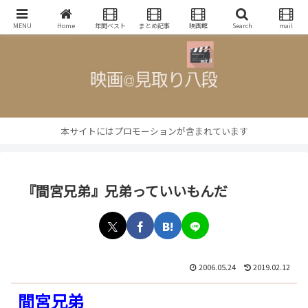
映画批評・レビューブログ
MENU
Home
年間ベスト
まとめ記事
映画館
Search
mail
本サイトにはプロモーションが含まれています
『間宮兄弟』兄弟っていいもんだ
2006.05.24
2019.02.12
間宮兄弟