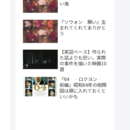
い海
『ソウォン 願い』生
まれてくれてありがと
う
【実話ベース】作られ
た話よりも恐い。実際
の事件を描いた映画10
選
『64 ‐ロクヨン‐
前編』昭和64年の相関
図は頭に入れておくと
いいかも