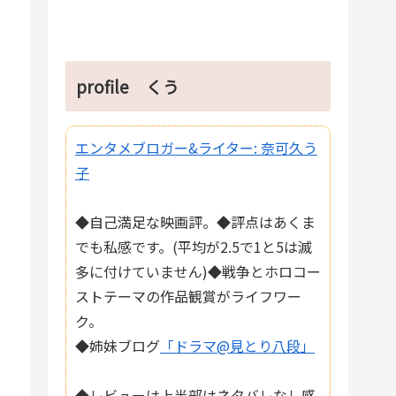
profile くう
エンタメブロガー&ライター: 奈可久う
子
◆自己満足な映画評。◆評点はあくま
でも私感です。(平均が2.5で1と5は滅
多に付けていません)◆戦争とホロコー
ストテーマの作品観賞がライフワー
ク。
◆姉妹ブログ
「ドラマ@見とり八段」
◆レビューは上半部はネタバレなし感