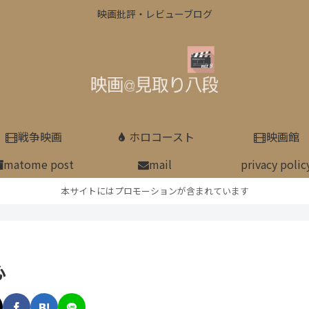
映画批評・レビューブログ
戦争映画
ホロコースト
映画館
matome post
mail
privacy polic
本サイトにはプロモーションが含まれています
心