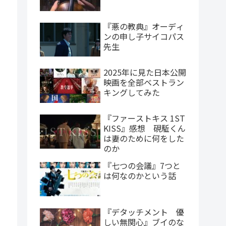
『悪の教典』オーディ
ンの申し子サイコパス
先生
2025年に見た日本公開
映画を全部ベストラン
キングしてみた
『ファーストキス 1ST
KISS』感想 硯駈くん
は妻のために何をした
のか
『七つの会議』7つと
は何なのかという話
『デタッチメント 優
しい無関心』ブイのな