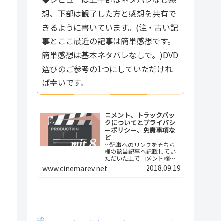
想、下部は観了した方と感想を共有で
きるように書いています。(注・古い記
事とここ最近の記事は簡単感想です。
簡単感想は基本ネタバレなしで。)DVD
選びのご参考の1つにしていただけれ
ば幸いです。
コメント、トラックバッ
クについてとプライバシ
ーポリシー、免責事項な
ど
…記事へのリンクをそちら
様の該当記事へ記載してい
ただいた上でコメント欄へ
ご報告下さい。つまり、今
2018.09.19
www.cinemarev.net
後は記事間の相互リンクと
いう形でよろしくお願…