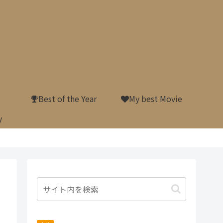
Best of the Year
My best Movie
y