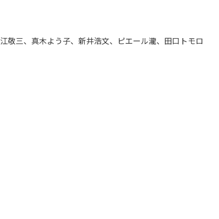
蟹江敬三、真木よう子、新井浩文、ピエール瀧、田口トモロ