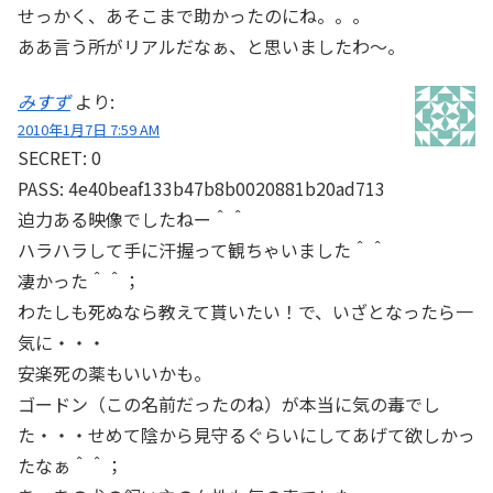
せっかく、あそこまで助かったのにね。。。
ああ言う所がリアルだなぁ、と思いましたわ～。
みすず
より:
2010年1月7日 7:59 AM
SECRET: 0
PASS: 4e40beaf133b47b8b0020881b20ad713
迫力ある映像でしたねー＾＾
ハラハラして手に汗握って観ちゃいました＾＾
凄かった＾＾；
わたしも死ぬなら教えて貰いたい！で、いざとなったら一
気に・・・
安楽死の薬もいいかも。
ゴードン（この名前だったのね）が本当に気の毒でし
た・・・せめて陰から見守るぐらいにしてあげて欲しかっ
たなぁ＾＾；