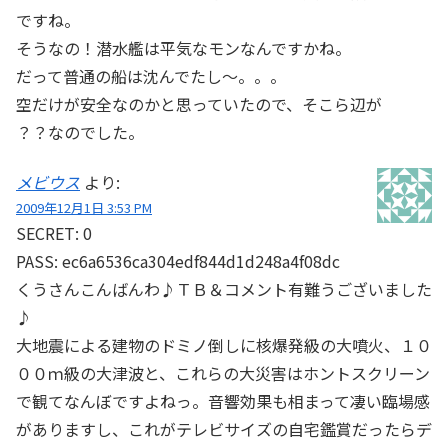
ですね。
そうなの！潜水艦は平気なモンなんですかね。
だって普通の船は沈んでたし～。。。
空だけが安全なのかと思っていたので、そこら辺が
？？なのでした。
メビウス
より:
2009年12月1日 3:53 PM
SECRET: 0
PASS: ec6a6536ca304edf844d1d248a4f08dc
くうさんこんばんわ♪ＴＢ＆コメント有難うございました
♪
大地震による建物のドミノ倒しに核爆発級の大噴火、１０
００ｍ級の大津波と、これらの大災害はホントスクリーン
で観てなんぼですよねっ。音響効果も相まって凄い臨場感
がありますし、これがテレビサイズの自宅鑑賞だったらデ