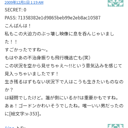
2009年12月1日 1:19 AM
SECRET: 0
PASS: 71358382e1d9865beb99e2eb8ac10587
こんばんは！
私もこの大迫力のぶっ壊し映像に息を呑んじゃいまし
た！！
すごかったですね～。
もはやあの不治身振りも飛行機逃亡も(笑）
この状況を空から見せちゃえ～!!という意気込みを感じて
見入っちゃいましたです！
生き残るはずもない状況下で人はこうも生きたいものなの
か？
は疑問でしたけど。誰が側にいるか?は重要かもですね。
あぁ！ゴードンかわいそうでしたね。唯一いい男だったの
に[絵文字:v-353]。
kino
より: