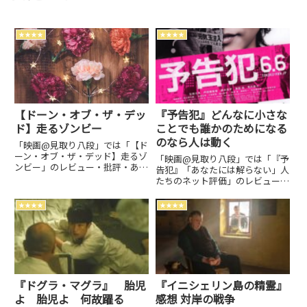
★★★★
★★★★
【ドーン・オブ・ザ・デッ
『予告犯』どんなに小さな
ド】走るゾンビー
ことでも誰かのためになる
のなら人は動く
「映画@見取り八段」では「【ド
ーン・オブ・ザ・デッド】走るゾ
「映画@見取り八段」では「『予
ンビー」のレビュー・批評・あら
告犯』「あなたには解らない」人
すじ・キャストなどの情報をお届
たちのネット評価」のレビュー・
けしています。劇場上映中作品の
批評・あらすじ・キャストなどの
ネタバレ感想は別枠で表記。
情報をお届けしています。劇場上
★★★★
★★★★
映中作品のネタバレ感想は別枠で
表記。
『ドグラ・マグラ』 胎児
『イニシェリン島の精霊』
よ 胎児よ 何故躍る
感想 対岸の戦争