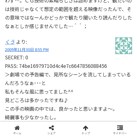
わず…。ＣＧ技術の素晴らしさは認めますけど、観たいの
は技術じゃなくて想定の範囲を超える映像だったんで、そ
の意味ではなーんかどっかで観たり聞いたり読んだりした
なぁとしか感じませんでした…＾＾；
くう
より:
2009年11月30日 8:55 PM
SECRET: 0
PASS: 74be16979710d4c4e7c6647856088456
＞劇場での予告編で、見所なシーンを流してしまっている
んだろうなぁ･･･と
私もそんな風に思ってました^^
見どころは多かったですね♪
この手の映画の中では、良かったと思いますよ～。
綺麗事も少なかったし。
(どっちかと言うと、生き残った人たちは貪欲すぎだし
^^;)
ホーム
シェア
トップ
サイドバー