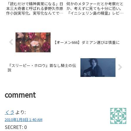
「読むだけで精神異常になる」日
何かのメタファーだとか考察だと
本三大奇書と呼ばれる夢野久作原
か、考えずに見ても十分に恐い。
作小説実写化。実写化なんてでき
『イニシェリン島の精霊』レビュ
ないと思っていたので……あの出
ー 原題 : ～ The Banshees of
だしのブーン、ブーン、ブーンか
Inisherin ～ 監督・キャスト
ら、チャカポコ、チャカポ
監督: マーティン・マクドナ
コ・・・・…
ー キャスト: コリン・ファレ
ル,ブレンダン・グリーソン,ケリ
ー・コンドン,バリー・コーガ
【オーメン666】ダミアン選びは慎重に
ン …
『スリーピー・ホロウ』首なし騎士の伝
説
comment
くう
より:
2010年1月8日 1:40 AM
SECRET: 0