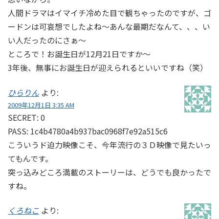
人間ドラマはイマイチ冷めた目で観ちゃったのですが、ゴ
ードンは可哀想でしたよね～あんな最期だなんて、、、い
い人だったのにさぁ～
ところで！お誕生日が12月21日ですか～
3年後、無事にお誕生日が迎えられるといいですね（笑）
ひらりん
より:
2009年12月1日 3:35 AM
SECRET: 0
PASS: 1c4b4780a4b937bac0968f7e92a515c6
こういうド迫力映像こそ、今年流行の３Ｄ映像で見たいっ
てもんです。
突っ込みどころ満載のストーリーは、どうでも良かったで
すね。
くろねこ
より: