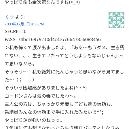
やっぱり命も金次第なんですね(>_<)
くう
より:
2009年12月1日 8:55 PM
SECRET: 0
PASS: 74be16979710d4c4e7c6647856088456
＞私も怖くて涙が出ましたよ。「ああ～もうダメ、生き残
れない、、、生きていたってどうしようもないじゃん」っ
て思いながら。
そうそう～！私も絶対に死んじゃうと思いながら見てまし
た～（； ；）
そういう臨場感がありましたよね(^・^)
ゴードンさんは気の毒でしたわ～。
主人公の方は、ちゃっかり元妻も子ども達の信頼も、
乗組員みんなの信頼まで手に入れたみたいで^^;
やっぱり運が強いのねっっ。
３年後に何も起きなかったら生き残りパーティしなきゃ