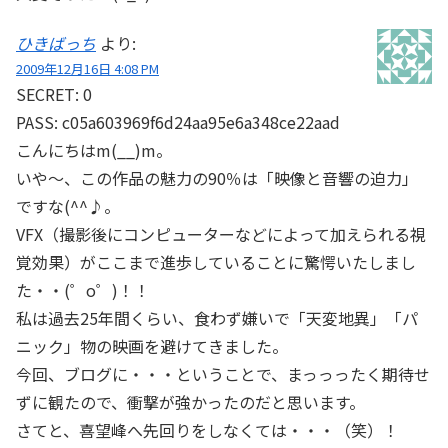
ひきばっち
より:
2009年12月16日 4:08 PM
SECRET: 0
PASS: c05a603969f6d24aa95e6a348ce22aad
こんにちはm(__)m。
いや～、この作品の魅力の90％は「映像と音響の迫力」
ですな(^^♪。
VFX（撮影後にコンピューターなどによって加えられる視
覚効果）がここまで進歩していることに驚愕いたしまし
た・・(゜o゜)！！
私は過去25年間くらい、食わず嫌いで「天変地異」「パ
ニック」物の映画を避けてきました。
今回、ブログに・・・ということで、まっっったく期待せ
ずに観たので、衝撃が強かったのだと思います。
さてと、喜望峰へ先回りをしなくては・・・（笑）！