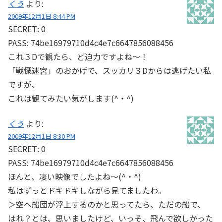
くう
より:
2009年12月1日 8:44 PM
SECRET: 0
PASS: 74be16979710d4c4e7c6647856088456
これ３Dで観たら、ど迫力ですよね～！
「戦慄迷宮」のおかげで、スッカリ３Dからは逃げたい私
ですが、
これは観てみたい気がします(^・^)
くう
より:
2009年12月1日 8:30 PM
SECRET: 0
PASS: 74be16979710d4c4e7c6647856088456
ほんと、凄い映像でしたよね～(^・^)
私はずっとドキドキしながら見てましたわ。
＞空へ船団が浮上するのかと思ってたら、ただの船で、
はれ？とは、思いましたけど、いっそ、飛んで欲しかった