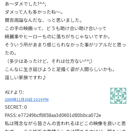
あ～ダメでした?^^;
ダメって人も多かったね～。
賛否両論なんだな、っと思いました。
この手の映画って、どうも助け合い助け合いって
綺麗事やヒーローものに落ちがちじゃないですか。
そういう所があまり感じられなかった事がリアルだと思っ
たの。
（多少はあったけど、それは仕方ない^^;）
こんなに生き延びようと足掻く姿が人間らしいかも。
逞しい家族ですわ♪
KLY
より:
2009年11月30日 10:24 PM
SECRET: 0
PASS: e77249bcf0858aa3d0601d80bbca072e
私は残念ながら皆さんの言われるほどこの映像を良いと思