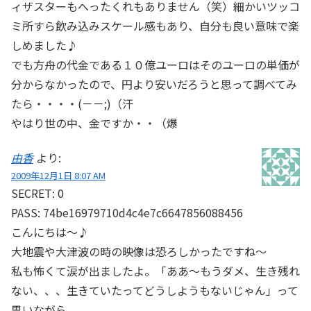
ィザスターもへったくれもありません（笑）細かいツッコ
ミ所すら飲み込みスケール感もあり、自分も良い意味で楽
しめました♪
でも方舟の代金である１０億ユーロはそのユーロの単価が
分からなかったので、円より安いだろうと思って調べてみ
たら・・・・(－－;)（汗
やはり世の中、金ですか・・（爆
由香
より:
2009年12月1日 8:07 AM
SECRET: 0
PASS: 74be16979710d4c4e7c6647856088456
こんにちは～♪
大地震や大津波の時の映像は恐ろしかったですね～
私も怖くて涙が出ましたよ。「ああ～もうダメ、生き残れ
ない、、、生きていたってどうしようもないじゃん」って
思いながら。