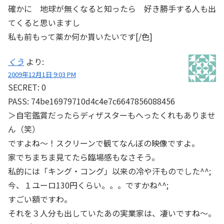
確かに 地球が無くなると知ったら 好き勝手する人も出
てくると思いますし
私も前もって薬か何か貰いたいです[/色]
くう
より:
2009年12月1日 9:03 PM
SECRET: 0
PASS: 74be16979710d4c4e7c6647856088456
＞自宅鑑賞だったらディザスターもへったくれもありませ
ん（笑）
ですよね～！スクリーンで観てなんぼの映像ですよ。
家でちまちま見てたら臨場感もなさそう。
私的には「キング・コング」以来の冷や汗ものでした^^;
今、１ユーロ130円くらい。。。ですかね^^;
すごい額ですわ。
それを３人分も出していたあの実業家は、凄いですね～。