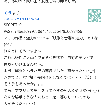
あ、あの犬の飼い主の女性も気の毒でした。
くう
より:
2009年12月17日 12:45 AM
SECRET: 0
PASS: 74be16979710d4c4e7c6647856088456
＞この作品の魅力の90％は「映像と音響の迫力」ですな
(^^♪
ほんとにそうですよ～！
これは絶対に大画面で見るべき物で、自宅のテレビで
見ちゃいけませんわ～。
本当に緊張とハラハラの連続でした。恐かった～(>_<)
＞さてと、喜望峰へ先回りをしなくては・・・（笑）！
その手もあったか。。。
でも、アフリカで生活を立て直すのも大変そうだ～(>_<)
あんな勝手そうな人たちと一緒に暮らしていくのも
大変そうだ～(>_<)