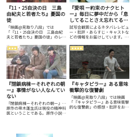
『11・25自決の日 三島
『愛唄 ー約束のナクヒト
由紀夫と若者たち』憂国の
ー』毎日に夢中だから「息
徒
してることさえ忘れてるん
だ」
「映画@見取り八段」では
試写会観賞によるネタバレレビュ
「『11・25自決の日 三島由紀
ー・批評・あらすじ・キャストな
夫と若者たち』憂国の徒」のレビ
どの情報をお届けしています。ネ
ュー・批評・あらすじ・キャスト
タバレ感想は別枠で表記。2019
などの情報をお届けしています。
年・日本映画・監督: 川村泰
★★★
★★★★
劇場上映中作品のネタバレ感想は
祐 キャスト: 横浜流星、清原
別枠で表記。
果耶、飯島寛騎、成海璃子…
GReeeeNの映画プロジェクト
「キセキ」に続く第二弾…
『閉鎖病棟ーそれぞれの朝
『キャタピラー』ある意味
ー』事情がない人なんてい
衝撃的な復讐劇
ない
「映画@見取り八段」では映画
「『キャタピラー』ある意味衝撃
『閉鎖病棟ーそれぞれの朝ー』…
的な復讐劇」の感想・批評をお届
原作の帚木蓬生氏は現役の精神科
けしています。自己満足映画評価
医ということである。原作小説は
ブログです。邦画・洋画・アジア
1994年に発行され、1999年にも
映画・アニメなど何でも 観賞。
映画化……監督: 平山秀幸 キ
劇場上映中作品のネタバレ感想は
ャスト: 笑福亭鶴瓶、綾野剛、
別枠で表記。
小松菜奈…