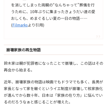
を消してしまった両親の“なんちゃって”葬儀を行
うために、10年ぶりに集まったきょうだい達の愛
おしくも、めまぐるしい夏の一日の物語……
(
Filmarks
より引用)
崩壊家族の再生物語
鈴木家は親が犯罪者になったことで崩壊し、この話はその
再会から始まる。
近年、崩壊家族の物語は映画でもドラマでも多く、長男が
家長となって家を継ぐというイエ制度が崩壊して核家族化
が進んでから数十年、日本は「家族の在り方」に悩んでい
るのだろうなぁと感じることが増えた。