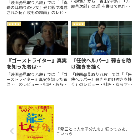
小説集』から「青田Y字路」「万
「映画@見取り八段」では「『真
屋善次郎」の2作を併せて原作と
珠の耳飾りの少女』光と影で構成
している。閉塞的な限界集落を…
された何百枚もの絵画」のレビュ
監督: 瀬々敬久 キャスト: 綾
ー・批評・あらすじ・キャストな
野剛、杉咲花、村上虹郎、佐藤浩
どの情報をお届けしています。劇
★★★★
★★★★
市…
場上映中作品のネタバレ感想は別
枠で表記。
『ゴーストライター』真実
『任侠ヘルパー』弱きを助
を知った者は…
け強きを挫く
「映画@見取り八段」では「『ゴ
「映画@見取り八段」では「『任
ーストライター』真実を知った者
侠ヘルパー』弱きを助け強きを挫
は…」のレビュー・批評・あらす
く」のレビュー・批評・あらす
じ・キャストなどの情報をお届け
じ・キャストなどの情報をお届け
しています。劇場上映中作品のネ
しています。劇場上映中作品のネ
タバレ感想は別枠で表記。
タバレ感想は別枠で表記。
『龍三と七人の子分たち』狂ってるよ、
こいつら