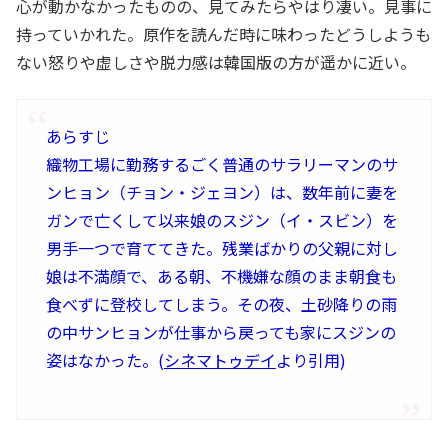
心が動かなかったものの、見てみたらやはり凄い。見事に
持っていかれた。原作を読んだ時に味わったどうしようも
ない怒りや虚しさや脱力感は韓国版の方が遥かに近い。
あらすじ
織物工場に勤務するごく普通のサラリーマンのサ
ンヒョン（チョン・ジェヨン）は、数年前に妻を
ガンで亡くして以来娘のスジン（イ・スビン）を
男手一つで育ててきた。残業ばかりの父親に対し
娘は不満顔で、ある朝、不機嫌な顔のまま朝食も
食べずに登校してしまう。その夜、土砂降りの雨
の中サンヒョンが仕事から戻っても家にスジンの
姿はなかった。(
シネマトゥデイ
より引用)