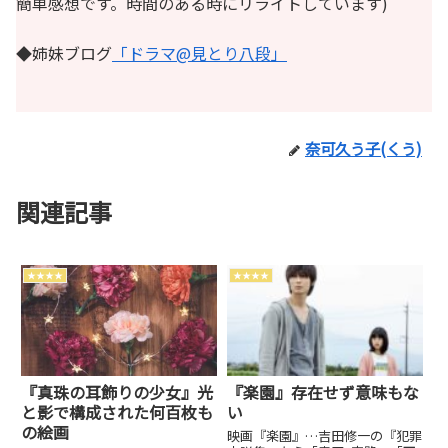
簡単感想です。時間のある時にリライトしています)
◆姉妹ブログ
「ドラマ@見とり八段」
奈可久う子(くう)
関連記事
★★★★
★★★★
『真珠の耳飾りの少女』光
『楽園』存在せず意味もな
と影で構成された何百枚も
い
の絵画
映画『楽園』…吉田修一の『犯罪