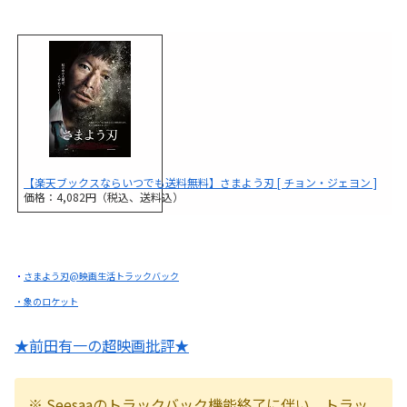
【楽天ブックスならいつでも送料無料】さまよう刃 [ チョン・ジェヨン ]
価格：4,082円（税込、送料込）
・
さまよう刃@映画生活トラックバック
・象のロケット
★前田有一の超映画批評★
※ Seesaaのトラックバック機能終了に伴い、トラッ