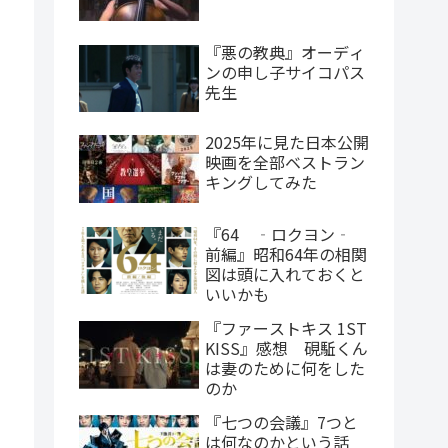
『悪の教典』オーディ
ンの申し子サイコパス
先生
2025年に見た日本公開
映画を全部ベストラン
キングしてみた
『64 ‐ロクヨン‐
前編』昭和64年の相関
図は頭に入れておくと
いいかも
『ファーストキス 1ST
KISS』感想 硯駈くん
は妻のために何をした
のか
『七つの会議』7つと
は何なのかという話