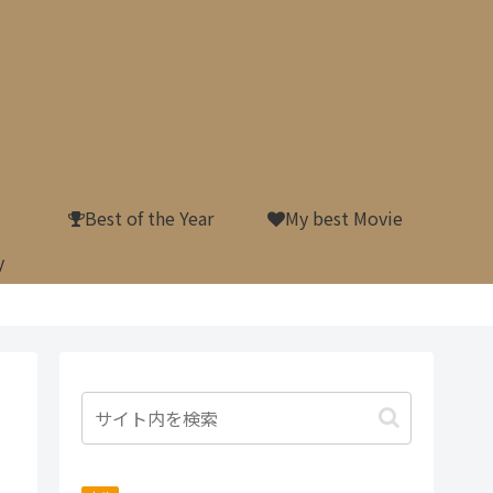
Best of the Year
My best Movie
y