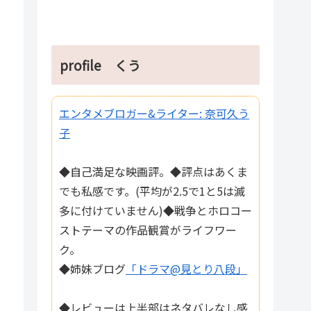
profile くう
エンタメブロガー&ライター: 奈可久う
子
◆自己満足な映画評。◆評点はあくま
でも私感です。(平均が2.5で1と5は滅
多に付けていません)◆戦争とホロコー
ストテーマの作品観賞がライフワー
ク。
◆姉妹ブログ
「ドラマ@見とり八段」
◆レビューは上半部はネタバレなし感