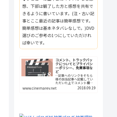
想、下部は観了した方と感想を共有で
きるように書いています。(注・古い記
事とここ最近の記事は簡単感想です。
簡単感想は基本ネタバレなしで。)DVD
選びのご参考の1つにしていただけれ
ば幸いです。
コメント、トラックバッ
クについてとプライバシ
ーポリシー、免責事項な
ど
…記事へのリンクをそちら
様の該当記事へ記載してい
ただいた上でコメント欄へ
ご報告下さい。つまり、今
2018.09.19
www.cinemarev.net
後は記事間の相互リンクと
いう形でよろしくお願…