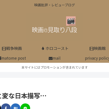
映画批評・レビューブログ
戦争映画
ホロコースト
映画館
matome post
mail
privacy polic
本サイトにはプロモーションが含まれています
と変な日本描写…