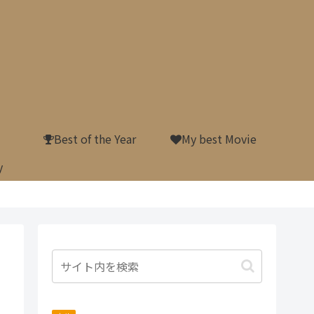
Best of the Year
My best Movie
y