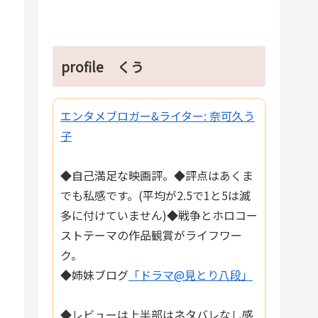
profile くう
エンタメブロガー&ライター: 奈可久う
子
◆自己満足な映画評。◆評点はあくま
でも私感です。(平均が2.5で1と5は滅
多に付けていません)◆戦争とホロコー
ストテーマの作品観賞がライフワー
ク。
◆姉妹ブログ
「ドラマ@見とり八段」
◆レビューは上半部はネタバレなし感