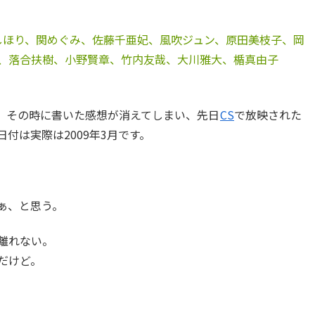
しほり、関めぐみ、佐藤千亜妃、風吹ジュン、原田美枝子、岡
、落合扶樹、小野賢章、竹内友哉、大川雅大、楯真由子
、その時に書いた感想が消えてしまい、先日
CS
で放映された
付は実際は2009年3月です。
ぁ、と思う。
離れない。
だけど。