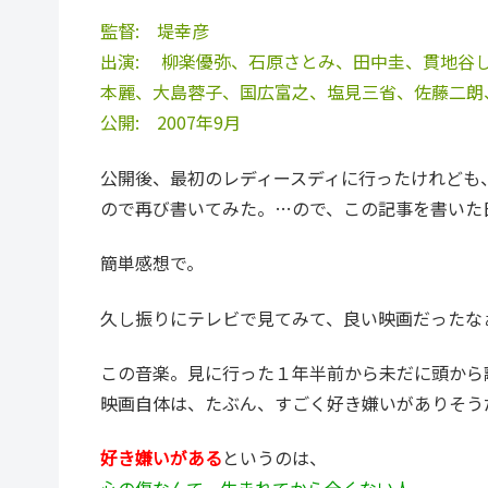
監督: 堤幸彦
出演: 柳楽優弥、石原さとみ、田中圭、貫地谷
本麗、大島蓉子、国広富之、塩見三省、佐藤二朗
公開: 2007年9月
公開後、最初のレディースディに行ったけれども
ので再び書いてみた。…ので、この記事を書いた日
簡単感想で。
久し振りにテレビで見てみて、良い映画だったな
この音楽。見に行った１年半前から未だに頭から
映画自体は、たぶん、すごく好き嫌いがありそう
好き嫌いがある
というのは、