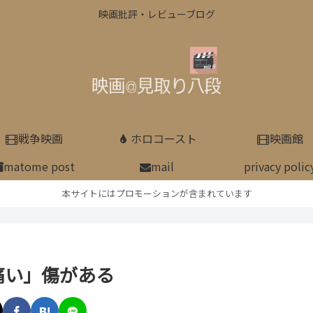
映画批評・レビューブログ
戦争映画
ホロコースト
映画館
matome post
mail
privacy polic
本サイトにはプロモーションが含まれています
痛い」傷がある