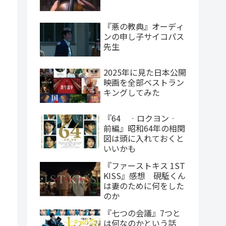
『悪の教典』オーディ
ンの申し子サイコパス
先生
2025年に見た日本公開
映画を全部ベストラン
キングしてみた
『64 ‐ロクヨン‐
前編』昭和64年の相関
図は頭に入れておくと
いいかも
『ファーストキス 1ST
KISS』感想 硯駈くん
は妻のために何をした
のか
『七つの会議』7つと
は何なのかという話