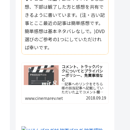
想、下部は観了した方と感想を共有で
きるように書いています。(注・古い記
事とここ最近の記事は簡単感想です。
簡単感想は基本ネタバレなしで。)DVD
選びのご参考の1つにしていただけれ
ば幸いです。
コメント、トラックバッ
クについてとプライバシ
ーポリシー、免責事項な
ど
…記事へのリンクをそちら
様の該当記事へ記載してい
ただいた上でコメント欄へ
ご報告下さい。つまり、今
2018.09.19
www.cinemarev.net
後は記事間の相互リンクと
いう形でよろしくお願…