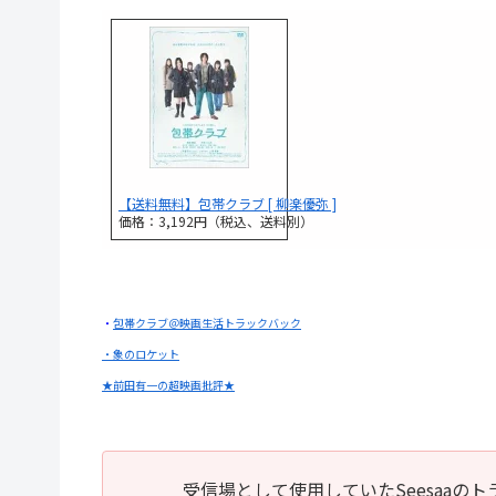
【送料無料】包帯クラブ [ 柳楽優弥 ]
価格：3,192円（税込、送料別）
・
包帯クラブ＠映画生活トラックバック
・象のロケット
★前田有一の超映画批評★
受信場として使用していたSeesaa