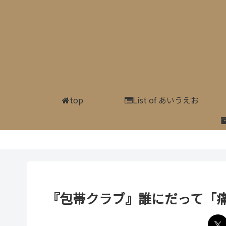
top
List of あいうえお
『包帯クラブ』誰にだって「