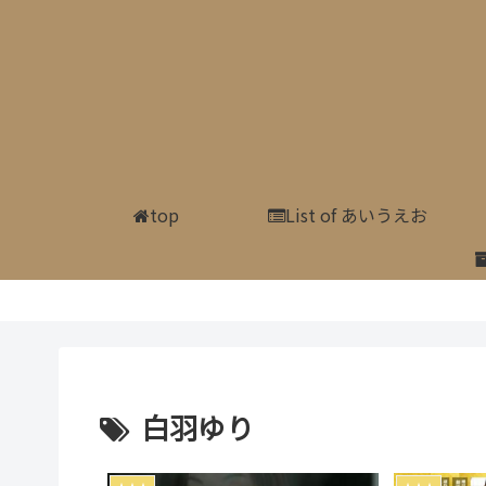
top
List of あいうえお
白羽ゆり