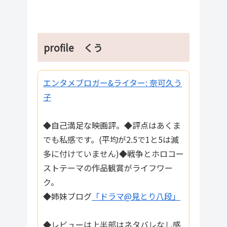
profile くう
エンタメブロガー&ライター: 奈可久う
子
◆自己満足な映画評。◆評点はあくま
でも私感です。(平均が2.5で1と5は滅
多に付けていません)◆戦争とホロコー
ストテーマの作品観賞がライフワー
ク。
◆姉妹ブログ
「ドラマ@見とり八段」
◆レビューは上半部はネタバレなし感