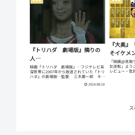
★★★
★★★
『大奥』
『トリハダ 劇場版』隣りの
そイケメ
人…
「映画@見取
女逆転」よう
映画『トリハダ 劇場版』…フジテレビ系
レビュー・批
深夜帯に2007年から放送されていた『トリ
の情報をお届
ハダ』の劇場版…監督: 三木康一郎 キャ
品のネタバレ
スト: 谷村美月、木南晴夏、佐津川愛美、
2014.08.10
石橋杏奈、古川雄輝、笹野鈴々音…
ス