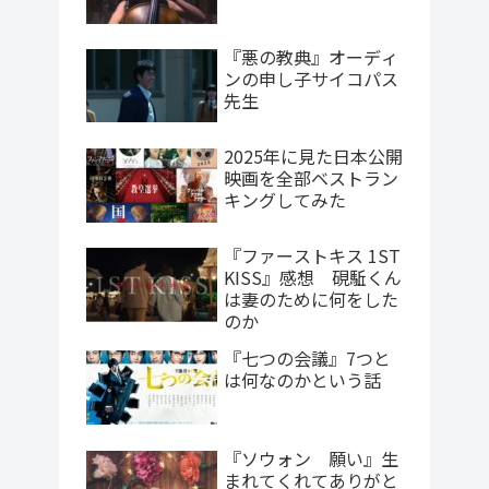
『悪の教典』オーディ
ンの申し子サイコパス
先生
2025年に見た日本公開
映画を全部ベストラン
キングしてみた
『ファーストキス 1ST
KISS』感想 硯駈くん
は妻のために何をした
のか
『七つの会議』7つと
は何なのかという話
『ソウォン 願い』生
まれてくれてありがと