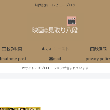
映画批評・レビューブログ
戦争映画
ホロコースト
映画館
matome post
mail
privacy polic
本サイトにはプロモーションが含まれています