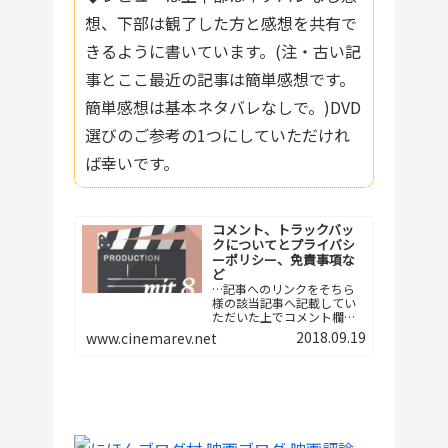
想、下部は観了した方と感想を共有で
きるように書いています。(注・古い記
事とここ最近の記事は簡単感想です。
簡単感想は基本ネタバレなしで。)DVD
選びのご参考の1つにしていただけれ
ば幸いです。
コメント、トラックバッ
クについてとプライバシ
ーポリシー、免責事項な
ど
…記事へのリンクをそちら
様の該当記事へ記載してい
ただいた上でコメント欄へ
ご報告下さい。つまり、今
2018.09.19
www.cinemarev.net
後は記事間の相互リンクと
いう形でよろしくお願…