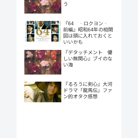
う
『64 ‐ロクヨン‐
前編』昭和64年の相関
図は頭に入れておくと
いいかも
『デタッチメント 優
しい無関心』ブイのな
い海
『るろうに剣心』大河
ドラマ「龍馬伝」ファ
ン的オタク感想