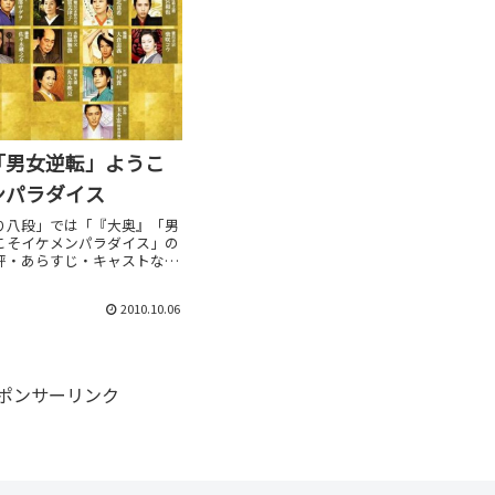
「男女逆転」ようこ
ンパラダイス
り八段」では「『大奥』「男
こそイケメンパラダイス」の
評・あらすじ・キャストなど
けしています。劇場上映中作
感想は別枠で表記。
2010.10.06
ポンサーリンク