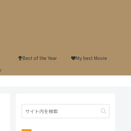
Best of the Year
My best Movie
y