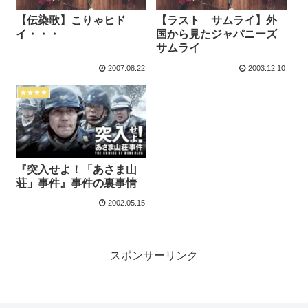
【伝染歌】こりゃヒド
【ラスト サムライ】外
イ・・・
国から見たジャパニーズ
サムライ
2007.08.22
2003.12.10
★★★★
『突入せよ！「あさま山
荘」事件』事件の裏事情
2002.05.15
スポンサーリンク