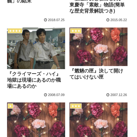
義」の結末
東慶寺「素敵」物語(簡単
な歴史背景解説つき)
2018.07.25
2015.05.22
★★★★
★★★
『魍魎の匣』決して開け
『クライマーズ・ハイ』
てはいけない匣
地獄は現場にあるのか職
場にあるのか
2008.07.09
2007.12.26
★
★★★