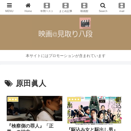
映画批評・レビューブログ
MENU
Home
年間ベスト
まとめ記事
映画館
Search
mail
本サイトにはプロモーションが含まれています
原田眞人
★★★
★★★★
『検察側の罪人』「正
『駆込み女と駆出し男』