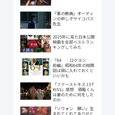
『悪の教典』オーディ
ンの申し子サイコパス
先生
2025年に見た日本公開
映画を全部ベストラン
キングしてみた
『64 ‐ロクヨン‐
前編』昭和64年の相関
図は頭に入れておくと
いいかも
『ファーストキス 1ST
KISS』感想 硯駈くん
は妻のために何をした
のか
『ソウォン 願い』生
まれてくれてありがと