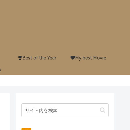
Best of the Year
My best Movie
y