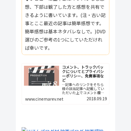
想、下部は観了した方と感想を共有で
きるように書いています。(注・古い記
事とここ最近の記事は簡単感想です。
簡単感想は基本ネタバレなしで。)DVD
選びのご参考の1つにしていただけれ
ば幸いです。
コメント、トラックバッ
クについてとプライバシ
ーポリシー、免責事項な
ど
…記事へのリンクをそちら
様の該当記事へ記載してい
ただいた上でコメント欄へ
ご報告下さい。つまり、今
2018.09.19
www.cinemarev.net
後は記事間の相互リンクと
いう形でよろしくお願…