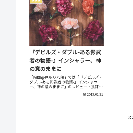
★★★
『デビルズ・ダブル-ある影武
者の物語-』インシャラー、神
の意のままに
「映画@見取り八段」では「『デビルズ・
ダブル-ある影武者の物語-』インシャラ
ー、神の意のままに」のレビュー・批評・
あらすじ・キャストなどの情報をお届けし
2013.01.31
ています。劇場上映中作品のネタバレ感想
は別枠で表記。
ス