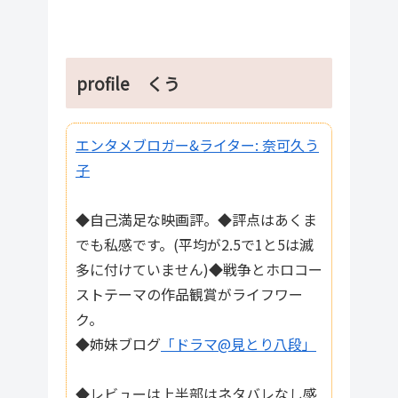
profile くう
エンタメブロガー&ライター: 奈可久う
子
◆自己満足な映画評。◆評点はあくま
でも私感です。(平均が2.5で1と5は滅
多に付けていません)◆戦争とホロコー
ストテーマの作品観賞がライフワー
ク。
◆姉妹ブログ
「ドラマ@見とり八段」
◆レビューは上半部はネタバレなし感