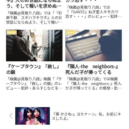
ネ』人のお世話にならぬよ
カワ恐す・・・
う、そして報いを求めぬよ
「映画@見取り八段」では
う
「『GANTZ』ねぎ星人キモカワ
「映画@見取り八段」では「『杉
恐す・・・」のレビュー・批評・
原千畝 スギハラチウネ』人のお
あらすじ・キャストなどの情報を
世話にならぬよう、そして報いを
お届けしています。劇場上映中作
求めぬよう」のレビュー・批評・
品のネタバレ感想は別枠で表記。
あらすじ・キャストなどの情報を
★★★
★★★
お届けしています。劇場上映中作
品のネタバレ感想は別枠で表記。
『ケープタウン』「赦し」
『隣人-the neighbors-』
の鎖
死んだ子が帰ってくる
「映画@見取り八段」映画「『ケ
「映画@見取り八段」では映画
ープタウン』「赦し」の鎖」のレ
「『隣人-the neighbors-』死ん
ビュー・批評・あらすじなどをお
だ子が帰ってくる」の感想・批評
届け。私感映画評価ブログです。
をお届けしています。自己満足映
劇場上映中作品のネタバレ感想は
画評価ブログです。邦画・洋画・
別枠で表記。
アジア映画・アニメなど何でも
観賞。劇場上映中作品のネタバレ
感想は別枠で表記。
『累-かさね-』ヨカナーン。私、お前にキ
スしたよ。