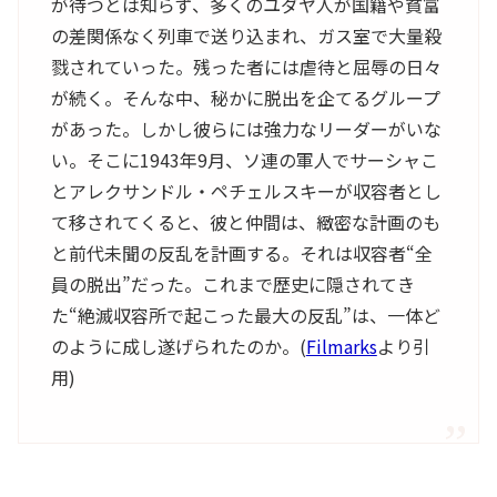
が待つとは知らず、多くのユダヤ人が国籍や貧富
の差関係なく列車で送り込まれ、ガス室で大量殺
戮されていった。残った者には虐待と屈辱の日々
が続く。そんな中、秘かに脱出を企てるグループ
があった。しかし彼らには強力なリーダーがいな
い。そこに1943年9月、ソ連の軍人でサーシャこ
とアレクサンドル・ペチェルスキーが収容者とし
て移されてくると、彼と仲間は、緻密な計画のも
と前代未聞の反乱を計画する。それは収容者“全
員の脱出”だった。これまで歴史に隠されてき
た“絶滅収容所で起こった最大の反乱”は、一体ど
のように成し遂げられたのか。(
Filmarks
より引
用)