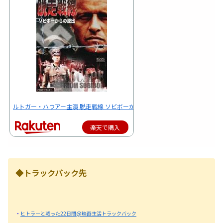
ルトガー・ハウアー主演 脱走戦線 ソビボーからの脱出 [DVD]
楽天で購入
◆トラックバック先
・
ヒトラーと戦った22日間@映画生活トラックバック