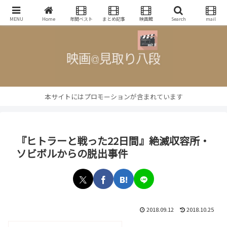
映画批評・レビューブログ
MENU
Home
年間ベスト
まとめ記事
映画館
Search
mail
本サイトにはプロモーションが含まれています
『ヒトラーと戦った22日間』絶滅収容所・
ソビボルからの脱出事件
2018.09.12
2018.10.25