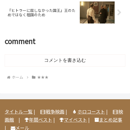
『ヒトラーに屈しなかった国王』王のた
めではなく祖国のため
comment
コメントを書き込む
ホーム
★★★
タイトル一覧
|
戦争映画
|
ホロコースト
|
映
画館
|
年間ベスト
|
マイベスト
|
まとめ記事
|
メール