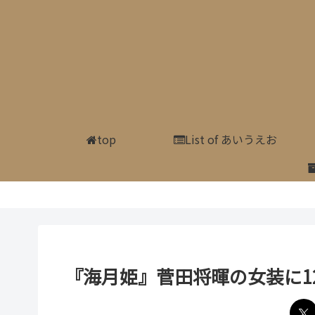
top
List of あいうえお
『海月姫』菅田将暉の女装に1