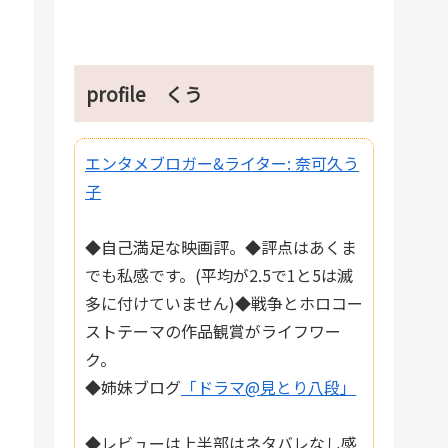
profile くう
エンタメブロガー&ライター: 奈可久う
子
◆自己満足な映画評。◆評点はあくま
でも私感です。(平均が2.5で1と5は滅
多に付けていません)◆戦争とホロコー
ストテーマの作品観賞がライフワー
ク。
◆姉妹ブログ
「ドラマ@見とり八段」
◆レビューは上半部はネタバレなし感