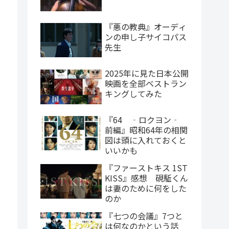
『悪の教典』オーディ
ンの申し子サイコパス
先生
2025年に見た日本公開
映画を全部ベストラン
キングしてみた
『64 ‐ロクヨン‐
前編』昭和64年の相関
図は頭に入れておくと
いいかも
『ファーストキス 1ST
KISS』感想 硯駈くん
は妻のために何をした
のか
『七つの会議』7つと
は何なのかという話