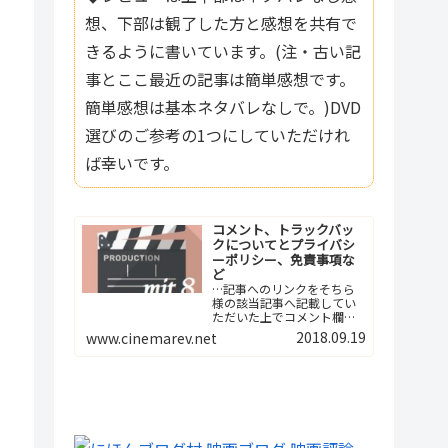
想、下部は観了した方と感想を共有で
きるように書いています。(注・古い記
事とここ最近の記事は簡単感想です。
簡単感想は基本ネタバレなしで。)DVD
選びのご参考の1つにしていただけれ
ば幸いです。
コメント、トラックバッ
クについてとプライバシ
ーポリシー、免責事項な
ど
…記事へのリンクをそちら
様の該当記事へ記載してい
ただいた上でコメント欄へ
ご報告下さい。つまり、今
2018.09.19
www.cinemarev.net
後は記事間の相互リンクと
いう形でよろしくお願…