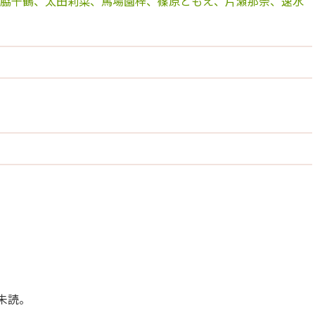
池脇千鶴、太田莉菜、馬場園梓、篠原ともえ、片瀬那奈、速水
未読。