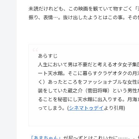
未読だけれども、この映画を観ていて物すごく「
振り、表情…。抜け出したようとはこの事。その
あらすじ
人生において男は不要だと考えるオタ女子集
ート天水館。そこに暮らすクラゲオタクの月
く）あったところをファッショナブルな女性
装をしていた蔵之介（菅田将暉）という男性
ることを秘密にし天水館に出入りする。月海
ってしまう。(
シネマトゥデイ
より引用)
「あまちゃん」
が尼～ずとはこれいかに……。。