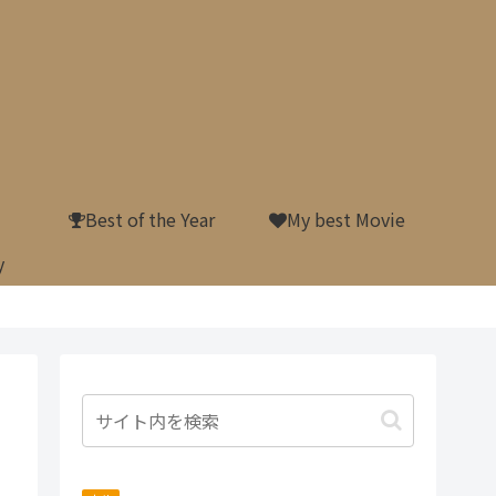
Best of the Year
My best Movie
y