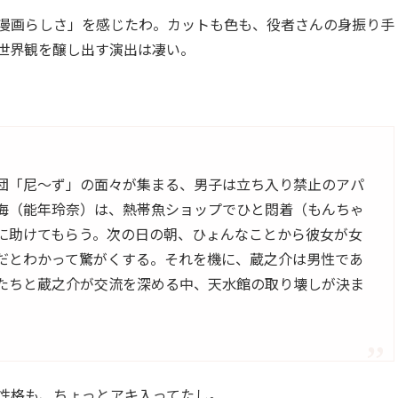
漫画らしさ」を感じたわ。カットも色も、役者さんの身振り手
世界観を醸し出す演出は凄い。
団「尼～ず」の面々が集まる、男子は立ち入り禁止のアパ
海（能年玲奈）は、熱帯魚ショップでひと悶着（もんちゃ
に助けてもらう。次の日の朝、ひょんなことから彼女が女
だとわかって驚がくする。それを機に、蔵之介は男性であ
たちと蔵之介が交流を深める中、天水館の取り壊しが決ま
性格も、ちょっとアキ入ってたし。