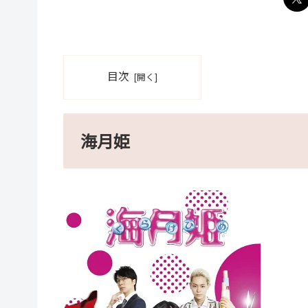
目次
海月姫