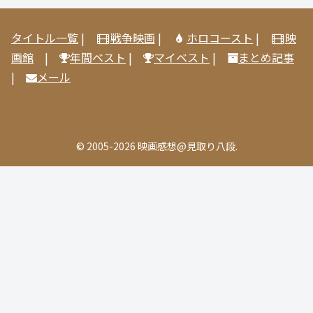
タイトル一覧
|
戦争映画
|
ホロコースト
|
映
画館
|
年間ベスト
|
マイベスト
|
まとめ記事
|
メール
© 2005-2026 映画感想@見取り八段.