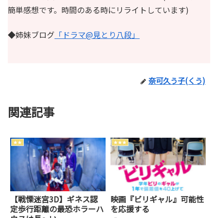
簡単感想です。時間のある時にリライトしています)
◆姉妹ブログ
「ドラマ@見とり八段」
奈可久う子(くう)
関連記事
★★
★★★
【戦慄迷宮3D】ギネス認
映画『ビリギャル』可能性
定歩行距離の最恐ホラーハ
を応援する