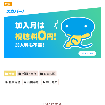
広告
★★
邦画・ま行
日本映画
藤原竜也
山田孝之
中田秀夫
いいねする