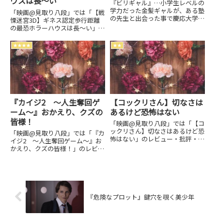
ウスは長～い
『ビリギャル』…小学生レベルの
学力だった金髪ギャルが、ある塾
「映画@見取り八段」では「【戦
の先生と出会った事で慶応大学へ
慄迷宮3D】ギネス認定歩行距離
合格するという実話ベースの…監
の最恐ホラーハウスは長～い」の
督: 土井裕泰 キャスト: 有村
レビュー・批評・あらすじ・キャ
架純、伊藤淳史、野村周平、大内
ストなどの情報をお届けしていま
★★★★
★★
田悠平、奥田こころ…
す。劇場上映中作品のネタバレ感
想は別枠で表記。
『カイジ2 ～人生奪回ゲ
【コックリさん】切なさは
ーム～』おかえり、クズの
あるけど恐怖はない
皆様！
「映画@見取り八段」では「【コ
ックリさん】切なさはあるけど恐
「映画@見取り八段」では「『カ
怖はない」のレビュー・批評・あ
イジ2 ～人生奪回ゲーム～』お
らすじ・キャストなどの情報をお
かえり、クズの皆様！」のレビュ
届けしています。劇場上映中作品
ー・批評・あらすじ・キャストな
のネタバレ感想は別枠で表記。
どの情報をお届けしています。劇
場上映中作品のネタバレ感想は別
枠で表記。
『危険なプロット』鍵穴を覗く美少年