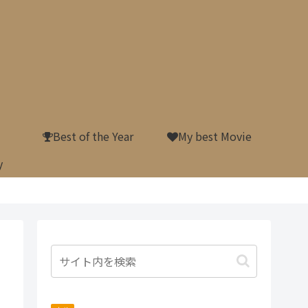
Best of the Year
My best Movie
y