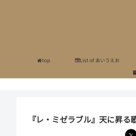
top
List of あいうえお
『レ・ミゼラブル』天に昇る