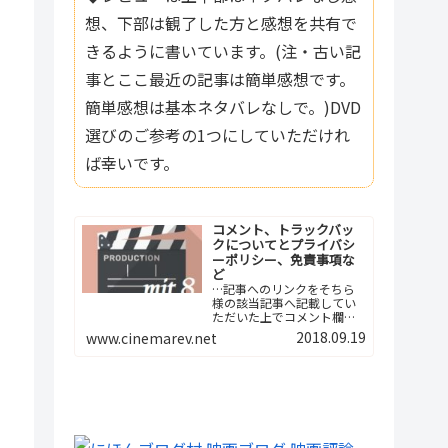
想、下部は観了した方と感想を共有で
きるように書いています。(注・古い記
事とここ最近の記事は簡単感想です。
簡単感想は基本ネタバレなしで。)DVD
選びのご参考の1つにしていただけれ
ば幸いです。
コメント、トラックバッ
クについてとプライバシ
ーポリシー、免責事項な
ど
…記事へのリンクをそちら
様の該当記事へ記載してい
ただいた上でコメント欄へ
ご報告下さい。つまり、今
2018.09.19
www.cinemarev.net
後は記事間の相互リンクと
いう形でよろしくお願…