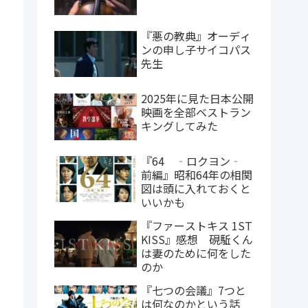
『悪の教典』オーディ
ンの申し子サイコパス
先生
2025年に見た日本公開
映画を全部ベストラン
キングしてみた
『64 ‐ロクヨン‐
前編』昭和64年の相関
図は頭に入れておくと
いいかも
『ファーストキス 1ST
KISS』感想 硯駈くん
は妻のために何をした
のか
『七つの会議』7つと
は何なのかという話