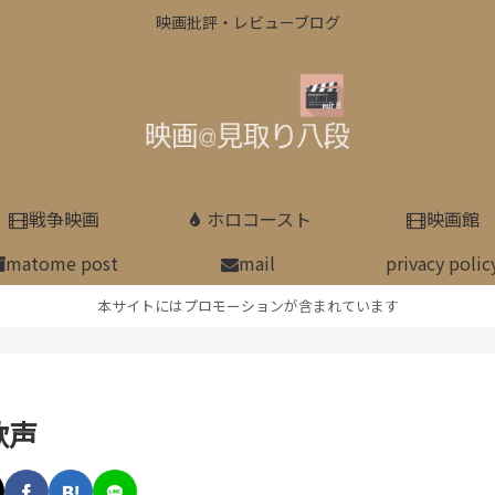
映画批評・レビューブログ
戦争映画
ホロコースト
映画館
matome post
mail
privacy polic
本サイトにはプロモーションが含まれています
歌声