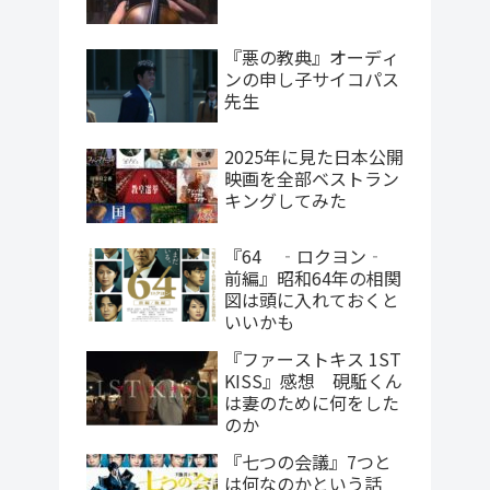
『悪の教典』オーディ
ンの申し子サイコパス
先生
2025年に見た日本公開
映画を全部ベストラン
キングしてみた
『64 ‐ロクヨン‐
前編』昭和64年の相関
図は頭に入れておくと
いいかも
『ファーストキス 1ST
KISS』感想 硯駈くん
は妻のために何をした
のか
『七つの会議』7つと
は何なのかという話