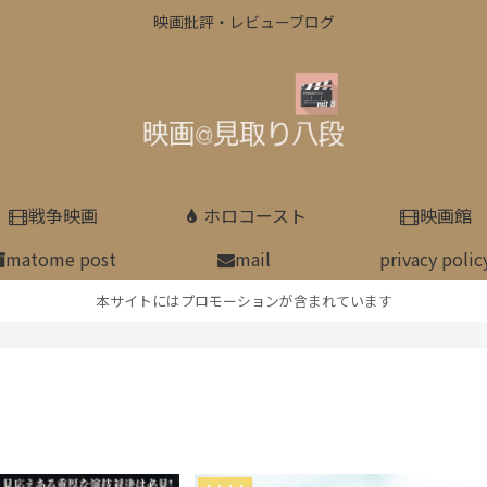
映画批評・レビューブログ
戦争映画
ホロコースト
映画館
matome post
mail
privacy polic
本サイトにはプロモーションが含まれています