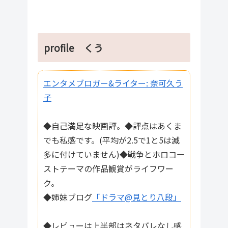
profile くう
エンタメブロガー&ライター: 奈可久う
子
◆自己満足な映画評。◆評点はあくま
でも私感です。(平均が2.5で1と5は滅
多に付けていません)◆戦争とホロコー
ストテーマの作品観賞がライフワー
ク。
◆姉妹ブログ
「ドラマ@見とり八段」
◆レビューは上半部はネタバレなし感