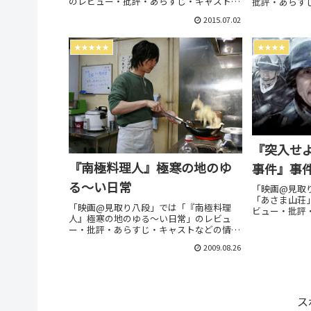
のレビュー・批評・あらすじ・キャストな
批評・あらす
どの情報をお届けしています。劇場上映中
届けしていま
2015.07.02
作品のネタバレ感想は別枠で表記。
レ感想は別枠
★★★★★
★★★★
『突入せ
『南極料理人』極寒の地のゆ
事件』事
る～い日常
「映画@見取
「あさま山荘
「映画@見取り八段」では「『南極料理
ビュー・批評
人』極寒の地のゆる～い日常」のレビュ
情報をお届け
ー・批評・あらすじ・キャストなどの情報
のネタバレ感
をお届けしています。劇場上映中作品のネ
2009.08.26
タバレ感想は別枠で表記。
ス