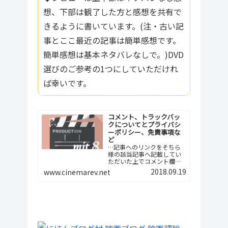
想、下部は観了した方と感想を共有で
きるように書いています。(注・古い記
事とここ最近の記事は簡単感想です。
簡単感想は基本ネタバレなしで。)DVD
選びのご参考の1つにしていただけれ
ば幸いです。
コメント、トラックバッ
クについてとプライバシ
ーポリシー、免責事項な
ど
…記事へのリンクをそちら
様の該当記事へ記載してい
ただいた上でコメント欄へ
ご報告下さい。つまり、今
2018.09.19
www.cinemarev.net
後は記事間の相互リンクと
いう形でよろしくお願…