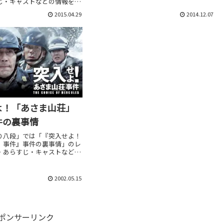
じ・キャストなどの情報をお
レ感想は別枠で表記。
す。劇場上映中作品のネタバ
2015.04.29
2014.12.07
で表記。
よ！「あさま山荘」
件の裏事情
り八段」では「『突入せよ！
」事件』事件の裏事情」のレ
・あらすじ・キャストなどの
しています。劇場上映中作品
想は別枠で表記。
2002.05.15
ポンサーリンク