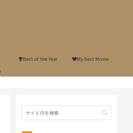
Best of the Year
My best Movie
y