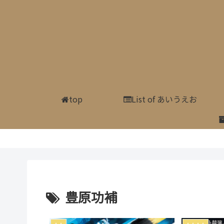
top
List of あいうえお
豊原功補