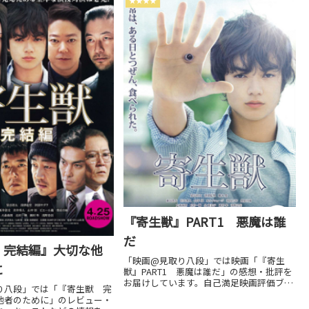
★★★★
『寄生獣』PART1 悪魔は誰
だ
 完結編』大切な他
「映画@見取り八段」では映画「『寄生
に
獣』PART1 悪魔は誰だ」の感想・批評を
お届けしています。自己満足映画評価ブロ
り八段」では「『寄生獣 完
グです。邦画・洋画・アジア映画・アニメ
他者のために」のレビュー・
など何でも 観賞。劇場上映中作品のネタバ