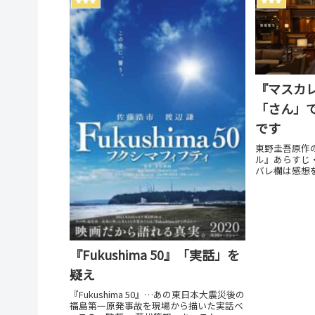
★★★
★★★
『マスカ
「さん」
です
東野圭吾原作
ル』あらすじ
バレ欄は感想
なった「さん
スト: 木村
世、前田敦子
『Fukushima 50』「実話」を
疑え
『Fukushima 50』…あの東日本大震災後の
福島第一原発事故を現場から描いた実話ベ