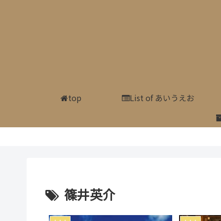
top
List of あいうえお
篠井英介