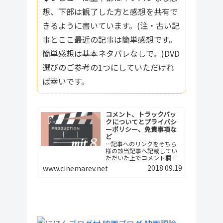
想、下部は観了した方と感想を共有で
きるように書いています。(注・古い記
事とここ最近の記事は簡単感想です。
簡単感想は基本ネタバレなしで。)DVD
選びのご参考の1つにしていただけれ
ば幸いです。
コメント、トラックバッ
クについてとプライバシ
ーポリシー、免責事項な
ど
…記事へのリンクをそちら
様の該当記事へ記載してい
ただいた上でコメント欄へ
ご報告下さい。つまり、今
2018.09.19
www.cinemarev.net
後は記事間の相互リンクと
いう形でよろしくお願…