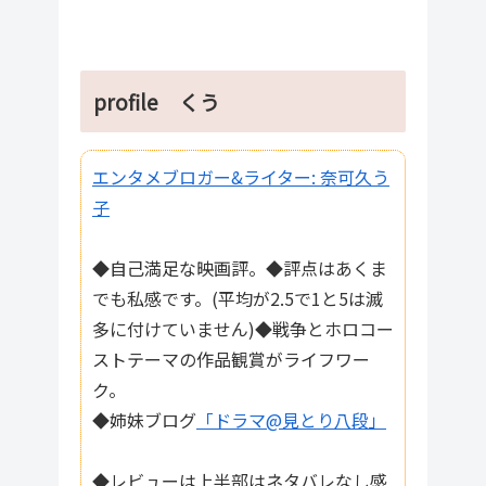
profile くう
エンタメブロガー&ライター: 奈可久う
子
◆自己満足な映画評。◆評点はあくま
でも私感です。(平均が2.5で1と5は滅
多に付けていません)◆戦争とホロコー
ストテーマの作品観賞がライフワー
ク。
◆姉妹ブログ
「ドラマ@見とり八段」
◆レビューは上半部はネタバレなし感