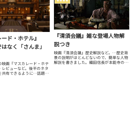
★★★★
『清須会議』雑な登場人物解
レード・ホテル』
説つき
ではなく「さんま」
映画『清須会議』歴史解説など。…歴史背
景の説明がほとんどないので、簡単な人物
解説を書きました。織田信長が本能寺の変
の映画『マスカレード・ホテ
で…監督: 三谷幸喜 キャスト: 役所広
・レビューなど。後半のネタ
司、大泉洋、妻夫木聡、伊勢谷友介、剛力
を共有できるように…話題に
彩芽、松山ケンイチ、染谷将太、…
まを探せ」はラスト… キャ
拓哉、長澤まさみ、小日向文
…