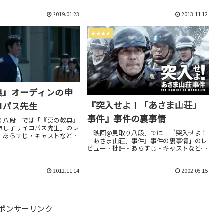
2019.01.23
2013.11.12
★★★★
典』オーディンの申
『突入せよ！「あさま山荘」
コパス先生
事件』事件の裏事情
り八段」では「『悪の教典』
申し子サイコパス先生」のレ
「映画@見取り八段」では「『突入せよ！
・あらすじ・キャストなどの
「あさま山荘」事件』事件の裏事情」のレ
しています。劇場上映中作品
ビュー・批評・あらすじ・キャストなどの
想は別枠で表記。
情報をお届けしています。劇場上映中作品
のネタバレ感想は別枠で表記。
2012.11.14
2002.05.15
ポンサーリンク