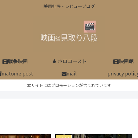
映画批評・レビューブログ
戦争映画
ホロコースト
映画館
matome post
mail
privacy polic
本サイトにはプロモーションが含まれています