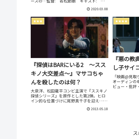
ースの…監督: 若松節朗 キャスト: 佐
藤浩市,渡辺謙,吉岡秀隆,佐野史郎,津嘉山正
2020.03.08
種…
★★★
★★★★
『悪の教
『探偵はBARにいる2 ～スス
し子サイ
キノ大交差点～』マサコちゃ
「映画@見取
んを殺したのは何？
オーディンの
ビュー・批評
大泉洋、松田龍平コンビ主演で『ススキノ
情報をお届け
探偵シリーズ』を原作とした第2弾。ヒロ
のネタバレ感
イン的な位置づけに尾野真千子を迎え…マ
サコちゃんが…個人的には一昨年公開され
2013.05.18
た「探偵はBARにいる」よりも遥かに面白
かった…
ス