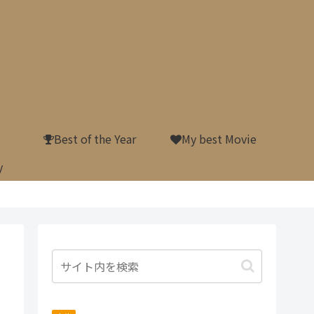
Best of the Year
My best Movie
y