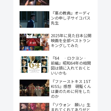
『悪の教典』オーディ
ンの申し子サイコパス
先生
2025年に見た日本公開
映画を全部ベストラン
キングしてみた
『64 ‐ロクヨン‐
前編』昭和64年の相関
図は頭に入れておくと
いいかも
『ファーストキス 1ST
KISS』感想 硯駈くん
は妻のために何をした
のか
『ソウォン 願い』生
まれてくれてありがと