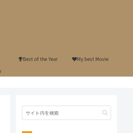
Best of the Year
My best Movie
y