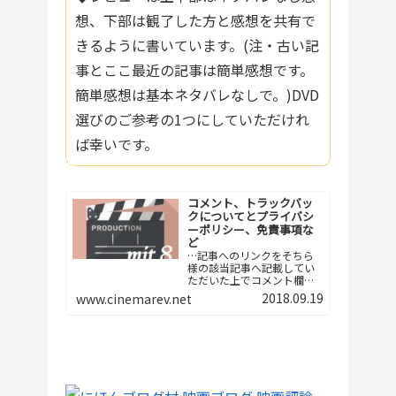
想、下部は観了した方と感想を共有で
きるように書いています。(注・古い記
事とここ最近の記事は簡単感想です。
簡単感想は基本ネタバレなしで。)DVD
選びのご参考の1つにしていただけれ
ば幸いです。
コメント、トラックバッ
クについてとプライバシ
ーポリシー、免責事項な
ど
…記事へのリンクをそちら
様の該当記事へ記載してい
ただいた上でコメント欄へ
ご報告下さい。つまり、今
2018.09.19
www.cinemarev.net
後は記事間の相互リンクと
いう形でよろしくお願…