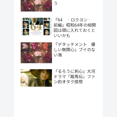
う
『64 ‐ロクヨン‐
前編』昭和64年の相関
図は頭に入れておくと
いいかも
『デタッチメント 優
しい無関心』ブイのな
い海
『るろうに剣心』大河
ドラマ「龍馬伝」ファ
ン的オタク感想