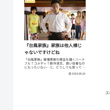
★★★
『台風家族』家族は他人様じ
ゃないですけどね
『台風家族』崩壊家族の再生を描くハート
フル？コメディ？新井浩文、良い役者なの
にもったいない…と、どうしても思ってし
まうと同時に、撮り直さず公開してくれて
2019.09.10
あ…監督: 市井昌秀 キャスト: 草彅
剛、中村倫也、尾野真千子、若葉竜也…
ス