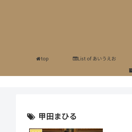
top
List of あいうえお
甲田まひる