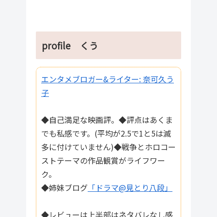
profile くう
エンタメブロガー&ライター: 奈可久う
子
◆自己満足な映画評。◆評点はあくま
でも私感です。(平均が2.5で1と5は滅
多に付けていません)◆戦争とホロコー
ストテーマの作品観賞がライフワー
ク。
◆姉妹ブログ
「ドラマ@見とり八段」
◆レビューは上半部はネタバレなし感