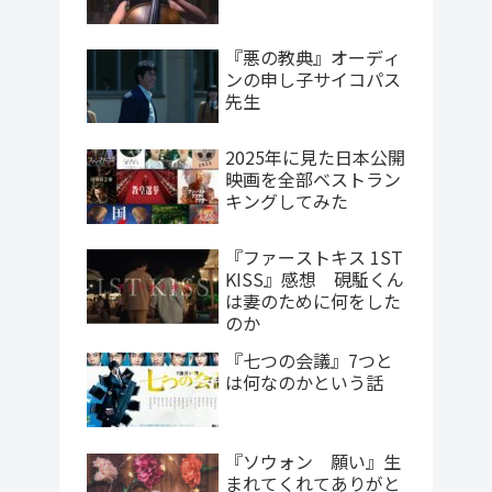
『悪の教典』オーディ
ンの申し子サイコパス
先生
2025年に見た日本公開
映画を全部ベストラン
キングしてみた
『ファーストキス 1ST
KISS』感想 硯駈くん
は妻のために何をした
のか
『七つの会議』7つと
は何なのかという話
『ソウォン 願い』生
まれてくれてありがと