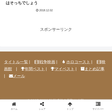
はそっちでしょう
2018.12.02
スポンサーリンク
タイトル一覧
|
戦争映画
|
ホロコースト
|
映
画館
|
年間ベスト
|
マイベスト
|
まとめ記事
|
メール
© 2005-2026 映画感想@見取り八段.
ホーム
シェア
トップ
サイドバー