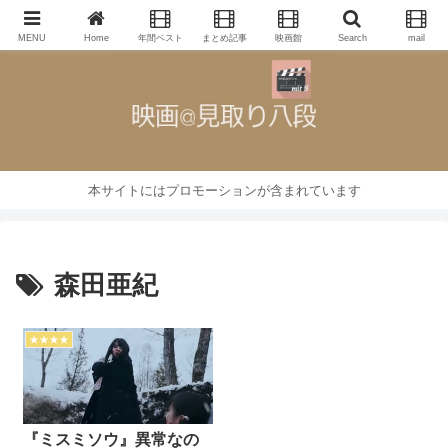
映画批評・レビューブログ
MENU
Home
年間ベスト
まとめ記事
映画館
Search
mail
本サイトにはプロモーションが含まれています
森田亜紀
★★★★
『ミスミソウ』異常なの