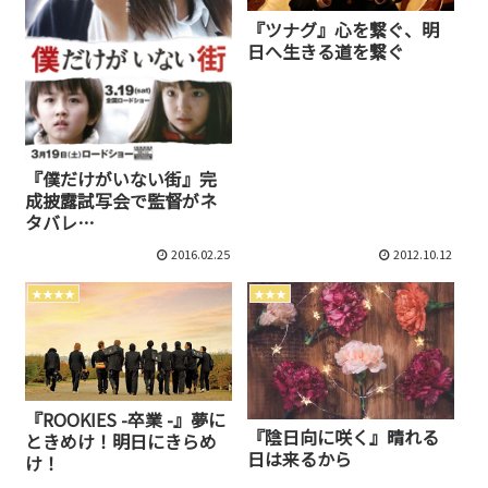
『ツナグ』心を繋ぐ、明
日へ生きる道を繋ぐ
『僕だけがいない街』完
成披露試写会で監督がネ
タバレ…
2016.02.25
2012.10.12
★★★★
★★★
『ROOKIES -卒業 -』夢に
『陰日向に咲く』晴れる
ときめけ！明日にきらめ
日は来るから
け！