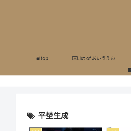
top
List of あいうえお
平埜生成