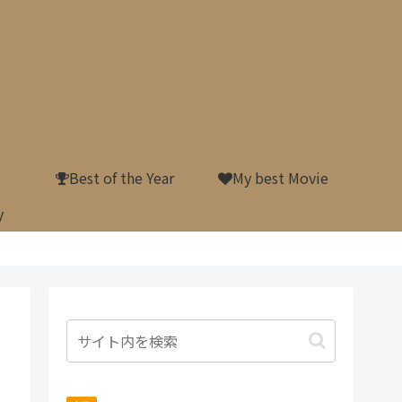
Best of the Year
My best Movie
y