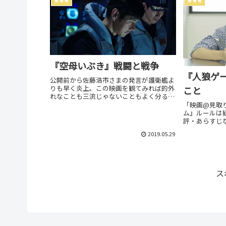
★★★
★★★
『空母いぶき』戦闘と戦争
『人狼ゲ
公開前から佐藤浩市さまの発言が護衛艦よ
りも早く炎上。この映画を観てみれば的外
こと
れなことも三流じゃないこともよく分るは
ず…監督: 若松節朗 キャスト: 西島秀
「映画@見取
俊、佐々木蔵之介、佐藤浩市、本田翼…
ム』ルールは
評・あらすじ
ブログです。
2019.05.29
想は別枠で表
ス