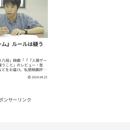
ーム』ルールは疑う
り八段」映画「『『人狼ゲー
疑うこと」のレビュー・批
などをお届け。私感映画評価
劇場上映中作品のネタバレ感
2014.04.23
記。
ポンサーリンク