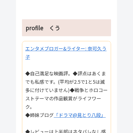
profile くう
エンタメブロガー&ライター: 奈可久う
子
◆自己満足な映画評。◆評点はあくま
でも私感です。(平均が2.5で1と5は滅
多に付けていません)◆戦争とホロコー
ストテーマの作品観賞がライフワー
ク。
◆姉妹ブログ
「ドラマ@見とり八段」
◆レビューは上半部はネタバレなし感