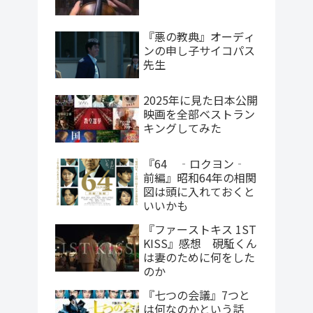
『悪の教典』オーディ
ンの申し子サイコパス
先生
2025年に見た日本公開
映画を全部ベストラン
キングしてみた
『64 ‐ロクヨン‐
前編』昭和64年の相関
図は頭に入れておくと
いいかも
『ファーストキス 1ST
KISS』感想 硯駈くん
は妻のために何をした
のか
『七つの会議』7つと
は何なのかという話