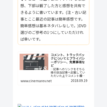
想、下部は観了した方と感想を共有で
きるように書いています。(注・古い記
事とここ最近の記事は簡単感想です。
簡単感想は基本ネタバレなしで。)DVD
選びのご参考の1つにしていただけれ
ば幸いです。
コメント、トラックバッ
クについてとプライバシ
ーポリシー、免責事項な
ど
…記事へのリンクをそちら
様の該当記事へ記載してい
ただいた上でコメント欄へ
ご報告下さい。つまり、今
2018.09.19
www.cinemarev.net
後は記事間の相互リンクと
いう形でよろしくお願…