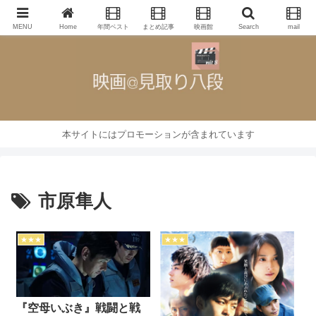
映画批評・レビューブログ
MENU
Home
年間ベスト
まとめ記事
映画館
Search
mail
本サイトにはプロモーションが含まれています
市原隼人
★★★
★★★
『空母いぶき』戦闘と戦