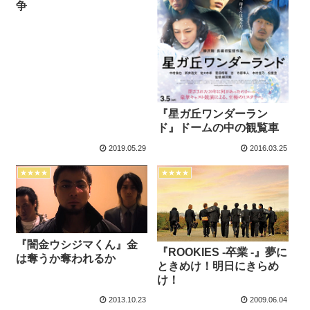
争
『星ガ丘ワンダーラン
ド』ドームの中の観覧車
2019.05.29
2016.03.25
★★★★
★★★★
『闇金ウシジマくん』金
『ROOKIES -卒業 -』夢に
は奪うか奪われるか
ときめけ！明日にきらめ
け！
2013.10.23
2009.06.04