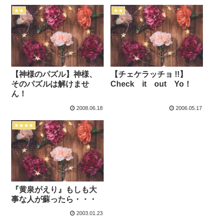
★★
★★
【神様のパズル】神様、
【チェケラッチョ !!】
そのパズルは解けませ
Check it out Yo！
ん！
2008.06.18
2006.05.17
★★★★
『黄泉がえり』もしも大
事な人が蘇ったら・・・
2003.01.23