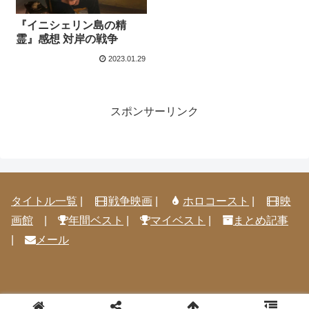
『イニシェリン島の精
霊』感想 対岸の戦争
2023.01.29
スポンサーリンク
タイトル一覧
|
戦争映画
|
ホロコースト
|
映
画館
|
年間ベスト
|
マイベスト
|
まとめ記事
|
メール
© 2005-2026 映画感想@見取り八段.