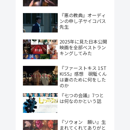
『悪の教典』オーディ
ンの申し子サイコパス
先生
2025年に見た日本公開
映画を全部ベストラン
キングしてみた
『ファーストキス 1ST
KISS』感想 硯駈くん
は妻のために何をした
のか
『七つの会議』7つと
は何なのかという話
『ソウォン 願い』生
まれてくれてありがと