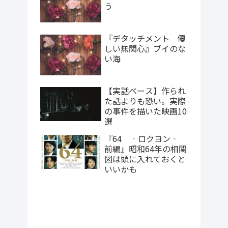
う
『デタッチメント 優
しい無関心』ブイのな
い海
【実話ベース】作られ
た話よりも恐い。実際
の事件を描いた映画10
選
『64 ‐ロクヨン‐
前編』昭和64年の相関
図は頭に入れておくと
いいかも