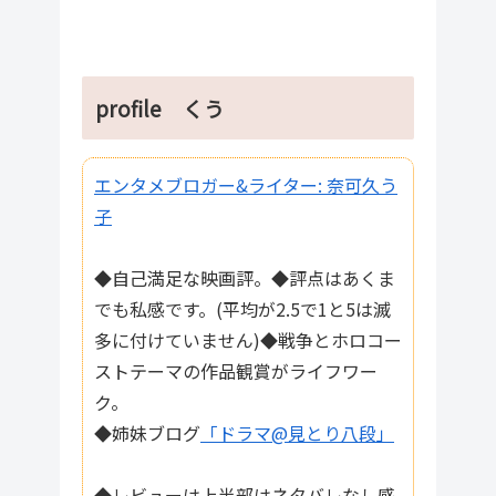
profile くう
エンタメブロガー&ライター: 奈可久う
子
◆自己満足な映画評。◆評点はあくま
でも私感です。(平均が2.5で1と5は滅
多に付けていません)◆戦争とホロコー
ストテーマの作品観賞がライフワー
ク。
◆姉妹ブログ
「ドラマ@見とり八段」
◆レビューは上半部はネタバレなし感