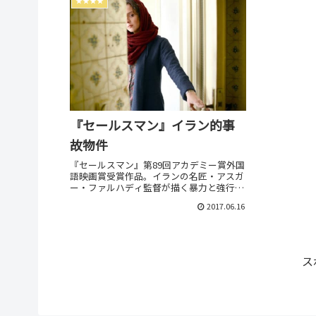
★★★★
『セールスマン』イラン的事
故物件
『セールスマン』第89回アカデミー賞外国
語映画賞受賞作品。イランの名匠・アスガ
ー・ファルハディ監督が描く暴力と強行の
行方… キャスト: シャハブ・ホセイ
2017.06.16
ニ、タラネ・アリシュスティ…
ス