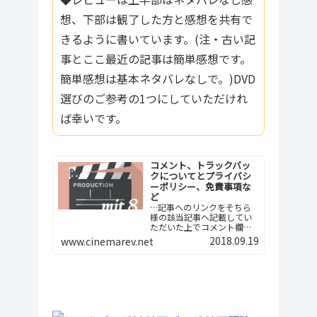
想、下部は観了した方と感想を共有で
きるように書いています。(注・古い記
事とここ最近の記事は簡単感想です。
簡単感想は基本ネタバレなしで。)DVD
選びのご参考の1つにしていただけれ
ば幸いです。
コメント、トラックバッ
クについてとプライバシ
ーポリシー、免責事項な
ど
…記事へのリンクをそちら
様の該当記事へ記載してい
ただいた上でコメント欄へ
ご報告下さい。つまり、今
2018.09.19
www.cinemarev.net
後は記事間の相互リンクと
いう形でよろしくお願…