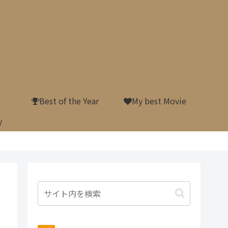
Best of the Year
My best Movie
y