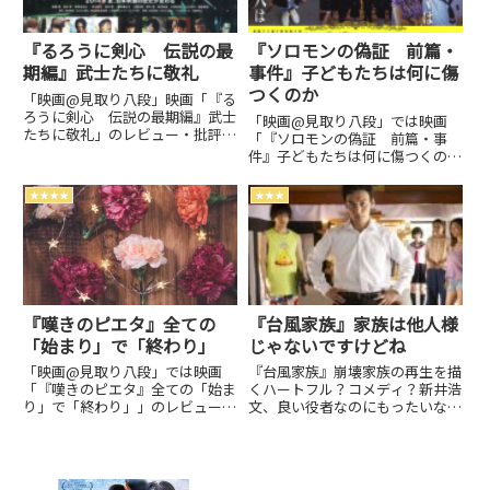
『るろうに剣心 伝説の最
『ソロモンの偽証 前篇・
期編』武士たちに敬礼
事件』子どもたちは何に傷
つくのか
「映画@見取り八段」映画「『る
ろうに剣心 伝説の最期編』武士
「映画@見取り八段」では映画
たちに敬礼」のレビュー・批評・
「『ソロモンの偽証 前篇・事
あらすじなどをお届け。私感映画
件』子どもたちは何に傷つくの
評価ブログです。劇場上映中作品
か」の感想・批評をお届けしてい
のネタバレ感想は別枠で表記。
ます。自己満足映画評価ブログで
★★★★
★★★
す。邦画・洋画・アジア映画・ア
ニメなど何でも 観賞。劇場上映
中作品のネタバレ感想は別枠で表
記。
『嘆きのピエタ』全ての
『台風家族』家族は他人様
「始まり」で「終わり」
じゃないですけどね
「映画@見取り八段」では映画
『台風家族』崩壊家族の再生を描
「『嘆きのピエタ』全ての「始ま
くハートフル？コメディ？新井浩
り」で「終わり」」のレビュー・
文、良い役者なのにもったいな
批評・あらすじ・キャストなどの
い…と、どうしても思ってしまう
情報をお届けしています。劇場上
と同時に、撮り直さず公開してく
映中作品のネタバレ感想は別枠で
れてあ…監督: 市井昌秀 キャ
表記。
スト: 草彅剛、中村倫也、尾野