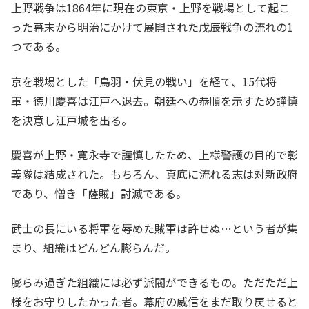
上野戦争は1864年に現在の東京・上野を戦場として起こ
った幕末から明治にかけて展開された戊辰戦争の流れの1
つである。
京を戦場とした「鳥羽・伏見の戦い」を経て、15代将
軍・徳川慶喜は江戸へ退去。朝廷への恭順を示すため謹慎
を決意し江戸城を出る。
慶喜が上野・寛永寺で謹慎したため、上様警護の目的で彰
義隊は結成された。もちろん、真底に流れる志は対新政府
であり、憎き「薩賊」討滅である。
武士の長にいる将軍を辱めた賊軍は許せぬ…という者が集
まり、組織はどんどん膨らんだ。
膨らみ過ぎた組織には必ず派閥ができるもの。ただただ上
様をお守りしたかった者。幕府の威信をまだ取り戻せると