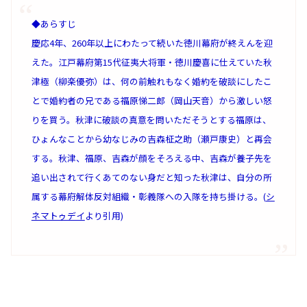
◆あらすじ
慶応4年、260年以上にわたって続いた徳川幕府が終えんを迎
えた。江戸幕府第15代征夷大将軍・徳川慶喜に仕えていた秋
津極（柳楽優弥）は、何の前触れもなく婚約を破談にしたこ
とで婚約者の兄である福原悌二郎（岡山天音）から激しい怒
りを買う。秋津に破談の真意を問いただそうとする福原は、
ひょんなことから幼なじみの吉森柾之助（瀬戸康史）と再会
する。秋津、福原、吉森が顔をそろえる中、吉森が養子先を
追い出されて行くあてのない身だと知った秋津は、自分の所
属する幕府解体反対組織・彰義隊への入隊を持ち掛ける。(
シ
ネマトゥデイ
より引用)