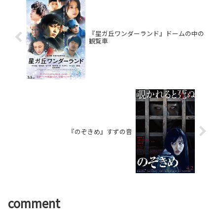
真千子、若葉竜也…
『星ガ丘ワンダーランド』ドームの中の
観覧車
『のぞきめ』すずの音
comment