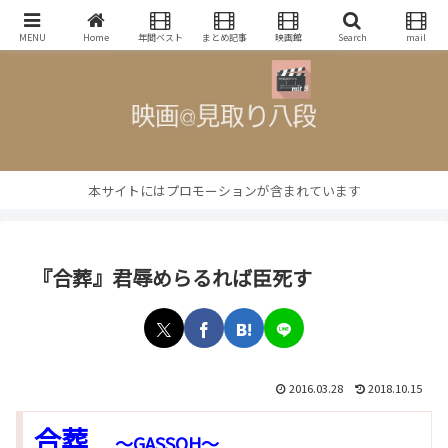
映画批評・レビューブログ
MENU
Home
年間ベスト
まとめ記事
映画館
Search
mail
本サイトにはプロモーションが含まれています
『合葬』君辱めらるれば臣死す
2016.03.28
2018.10.15
合葬
～GASSOH～