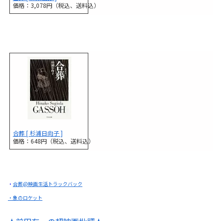
価格：3,078円（税込、送料込）
合葬 [ 杉浦日向子 ]
価格：648円（税込、送料込）
・
合葬@映画生活トラックバック
・象のロケット