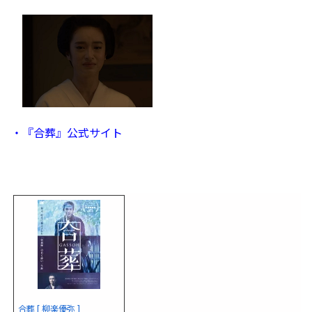
・『合葬』公式サイト
合葬 [ 柳楽優弥 ]