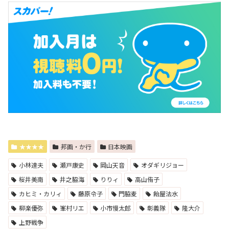
★★★★
邦画・か行
日本映画
小林達夫
瀬戸康史
岡山天音
オダギリジョー
桜井美南
井之脇海
りりィ
高山侑子
カヒミ・カリィ
藤原令子
門脇麦
飴屋法水
柳楽優弥
峯村リエ
小市慢太郎
彰義隊
隆大介
上野戦争