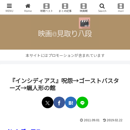
映画批評・レビューブログ
MENU
Home
年間ベスト
まとめ記事
映画館
Search
mail
本サイトにはプロモーションが含まれています
『インシディアス』呪怨→ゴーストバスタ
ーズ→蝋人形の館
2011.09.01
2019.02.22