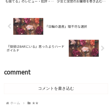
も捨てる」のレビュー・批評・あ
少女と深窓のお嬢様を巻き込む隠
らすじ・キャストなどの情報をお
微なサスペンスストーリー…監
届けしています。劇場上映中作品
督: パク・チャヌク キャス
のネタバレ感想は別枠で表記。
ト: キム・ミニ、ハ・ジョン
ウ、チョ・ジヌン、キム・テリ…
『日輪の遺産』理不尽な選択
『探偵はBARにいる』思ったよりハード
ボイルド
comment
コメントを書き込む
ホーム
★★