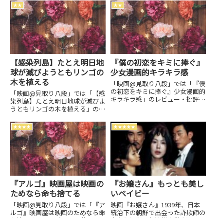
★★
★★
【感染列島】たとえ明日地
『僕の初恋をキミに捧ぐ』
球が滅びようともリンゴの
少女漫画的キラキラ感
木を植える
「映画@見取り八段」では「『僕
の初恋をキミに捧ぐ』少女漫画的
「映画@見取り八段」では「【感
キラキラ感」のレビュー・批評・
染列島】たとえ明日地球が滅びよ
あらすじ・キャストなどの情報を
うともリンゴの木を植える」のレ
お届けしています。劇場上映中作
ビュー・批評・あらすじ・キャス
品のネタバレ感想は別枠で表記。
トなどの情報をお届けしていま
★★★★
★★★★★
す。劇場上映中作品のネタバレ感
想は別枠で表記。
『アルゴ』映画屋は映画の
『お嬢さん』もっとも美し
ためなら命も捨てる
いベイビー
「映画@見取り八段」では「『ア
映画『お嬢さん』1939年、日本
ルゴ』映画屋は映画のためなら命
統治下の朝鮮で出会った詐欺師の