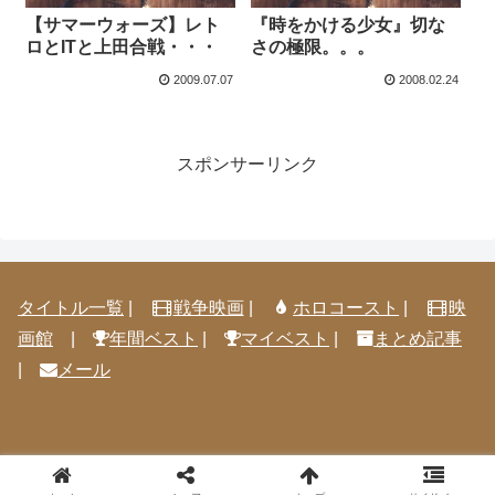
【サマーウォーズ】レト
『時をかける少女』切な
ロとITと上田合戦・・・
さの極限。。。
2009.07.07
2008.02.24
スポンサーリンク
タイトル一覧
|
戦争映画
|
ホロコースト
|
映
画館
|
年間ベスト
|
マイベスト
|
まとめ記事
|
メール
© 2005-2026 映画感想@見取り八段.