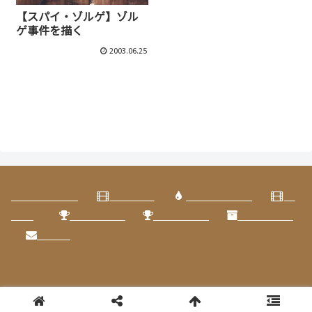
【スパイ・ゾルゲ】ゾル
ゲ事件を描く
2003.06.25
スポンサーリンク
タイトル一覧
|
戦争映画
|
ホロコースト
|
映
画館
|
年間ベスト
|
マイベスト
|
まとめ記事
|
メール
© 2005-2026 映画感想@見取り八段.