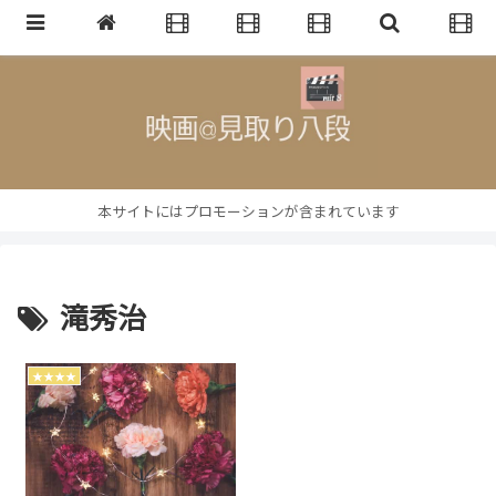
映画批評・レビューブログ
MENU
Home
年間ベスト
まとめ記事
映画館
Search
mail
本サイトにはプロモーションが含まれています
滝秀治
★★★★