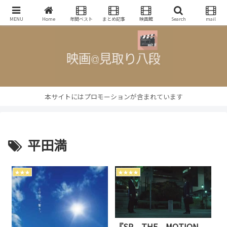
映画批評・レビューブログ
MENU
Home
年間ベスト
まとめ記事
映画館
Search
mail
本サイトにはプロモーションが含まれています
平田満
★★★
★★★★
『SP THE MOTION