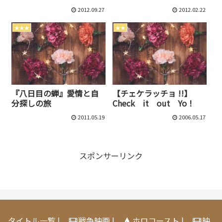
尽な判決
2012.09.27
2012.02.22
★★★
★★
『八日目の蝉』愛情と自
【チェケラッチョ !!】
分探しの旅
Check it out Yo！
2011.05.19
2006.05.17
スポンサーリンク
タイトル一覧
|
戦争映画
|
ホロコースト
|
映