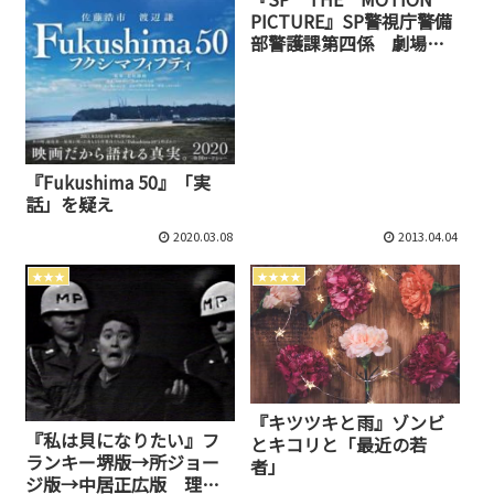
PICTURE』SP警視庁警備
部警護課第四係 劇場映
画版 『野望篇
（Episode V）』『革命
篇（Episode VI The
Final Episode）』一挙
感想
『Fukushima 50』「実
話」を疑え
2020.03.08
2013.04.04
★★★
★★★★
『キツツキと雨』ゾンビ
『私は貝になりたい』フ
とキコリと「最近の若
ランキー堺版→所ジョー
者」
ジ版→中居正広版 理不