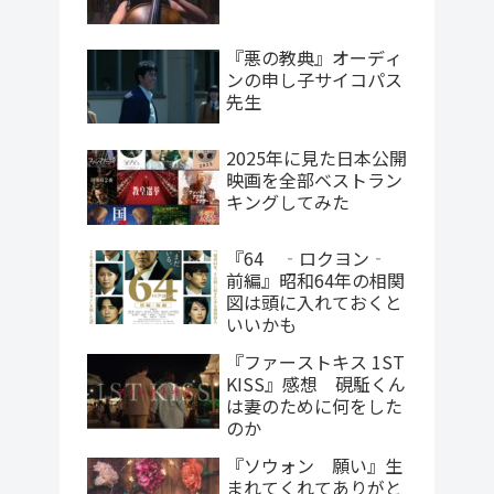
『悪の教典』オーディ
ンの申し子サイコパス
先生
2025年に見た日本公開
映画を全部ベストラン
キングしてみた
『64 ‐ロクヨン‐
前編』昭和64年の相関
図は頭に入れておくと
いいかも
『ファーストキス 1ST
KISS』感想 硯駈くん
は妻のために何をした
のか
『ソウォン 願い』生
まれてくれてありがと