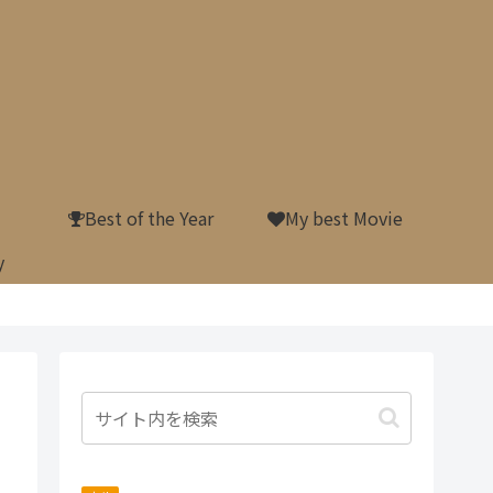
Best of the Year
My best Movie
y