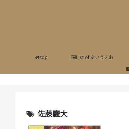
top
List of あいうえお
佐藤慶大