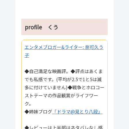
profile くう
エンタメブロガー&ライター: 奈可久う
子
◆自己満足な映画評。◆評点はあくま
でも私感です。(平均が2.5で1と5は滅
多に付けていません)◆戦争とホロコー
ストテーマの作品観賞がライフワー
ク。
◆姉妹ブログ
「ドラマ@見とり八段」
◆レビューは上半部はネタバレなし感