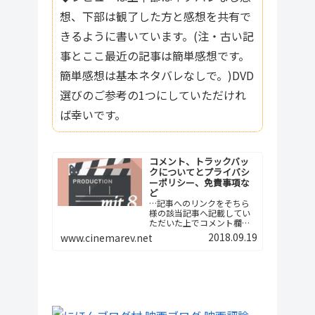
想、下部は観了した方と感想を共有で
きるように書いています。(注・古い記
事とここ最近の記事は簡単感想です。
簡単感想は基本ネタバレなしで。)DVD
選びのご参考の1つにしていただけれ
ば幸いです。
コメント、トラックバッ
クについてとプライバシ
ーポリシー、免責事項な
ど
…記事へのリンクをそちら
様の該当記事へ記載してい
ただいた上でコメント欄へ
ご報告下さい。つまり、今
2018.09.19
www.cinemarev.net
後は記事間の相互リンクと
いう形でよろしくお願…